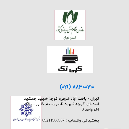
(021) 88300710
​تهران - یافت آباد شرقی، کوچه شهید جمشید
اسدیان، کوچه شهید ناصر رستم خانی ، پلاک:
34، واحد 3
پشتیبانی واتساپ : 09211908957