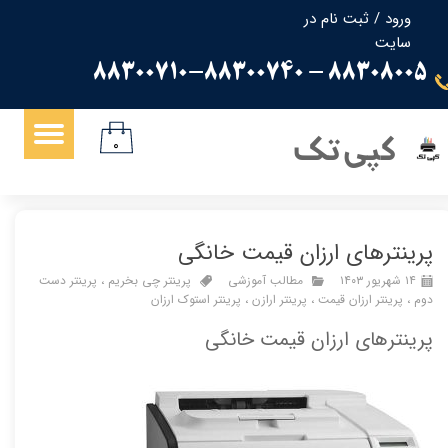
ورود
/
ثبت نام در
سایت
حساب کاربری من
88308005 - 88300710-88300740
تغییر گذر واژه
سفارشات
کپی تک
۰
خروج از حساب کاربری
پرینترهای ارزان قیمت خانگی
۱۴ شهریور ۱۴۰۳
مطالب آموزشی
پرینتر چی بخریم
،
پرینتر دست
دوم
،
پرینتر ارزان قیمت
،
پرینتر ارازن
،
پرینتر استوک ارزان
پرینترهای ارزان قیمت خانگی