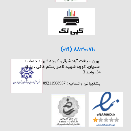
(021) 88300710
​تهران - یافت آباد شرقی، کوچه شهید جمشید
اسدیان، کوچه شهید ناصر رستم خانی ، پلاک:
34، واحد 3
پشتیبانی واتساپ : 09211908957