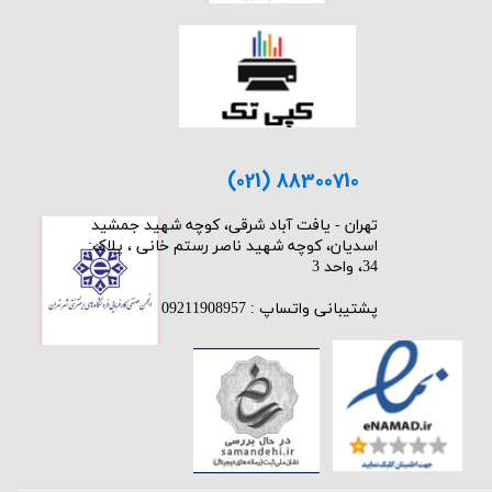
(021) 88300710
​تهران - یافت آباد شرقی، کوچه شهید جمشید
اسدیان، کوچه شهید ناصر رستم خانی ، پلاک:
34، واحد 3
پشتیبانی واتساپ : 09211908957