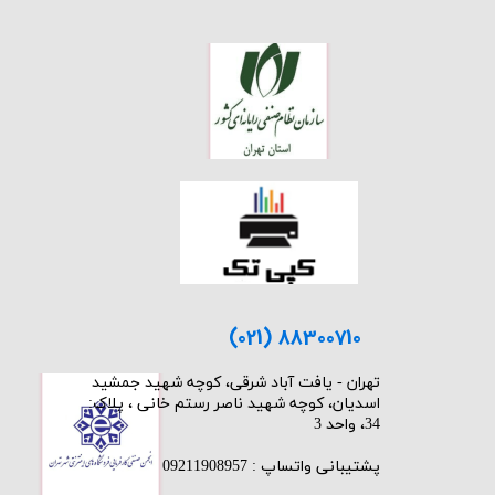
(021) 88300710
​تهران - یافت آباد شرقی، کوچه شهید جمشید
اسدیان، کوچه شهید ناصر رستم خانی ، پلاک:
34، واحد 3
پشتیبانی واتساپ : 09211908957