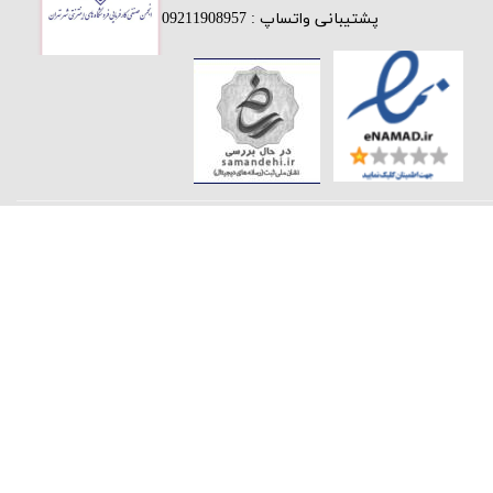
پشتیبانی واتساپ : 09211908957