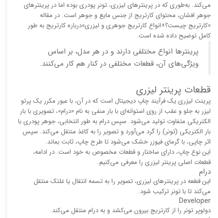
می‌کند. به‌طوری که در پرینترهای لیزری، تونر پودری بوده اما در پرینترهای
جوهر افشان، محتوای کارتریج از جنس مایع و جوهر است. در مقاله
«کارتریج چیست؟+انواع کارتریج جوهری و لیزری»درباره کارتریج به طور
کامل توضیح داده شده است.
پرینترها انواع مختلفی دارند و در هر مدل، بر اساس
ویژگی‌های آن، قطعات مختلفی در کنار هم کار می‌کنند.
قطعات پرینتر لیزری
پرینت لیزری یک فرآیند چاپ دیجیتال است که در آن، با عبور مکرر یک پرتو
لیزر به جلو و عقب از روی استوانه‌ای با بار منفی به نام «درام»، تصویری با بار
الکتریکی متفاوت تولید می‌شود. سپس درام به طور انتخابی، جوهر پودری با
بار الکتریکی (تونر) را گرد می‌آورد و تصویر را به کاغذ منتقل می‌کند. سپس
اثر چاپی، با گرمای فیوزر خشک می‌شود تا طرح چاپ، ثابت بماند.
این نوع چاپ، دارای ساختار و قطعات مخصوص به خود است. در ادامه،
قطعات اصلی پرینتر لیزری را معرفی می‌کنیم.
درام
این قطعه در پرینترهای لیزری، تصویر را به تسمه انتقال یا غلتک منتقل
می‌کند تا با تونر ترکیب شود.
Developer
دولوپر تونر را از کارتریج بیرون می‌کشد و به درام منتقل می‌کند.