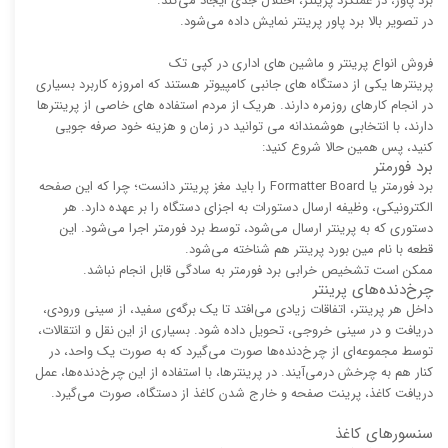
برد پاور، در عملکرد پرینتر، اختلال جدی ایجاد می‌کند.
در تصویر بالا برد پاور پرینتر نمایش داده می‌شود.
فروش انواع پرینتر و ماشین های اداری در کپی تک
پرینترها یکی از دستگاه های جانبی کامپیوتر هستند که امروزه کاربرد بسیاری
در انجام کارهای روزمره دارند. هریک از مردم استفاده های خاصی از پرینترها
دارند، با انتخابی هوشمندانه می توانید در زمان و هزینه خود صرفه جویی
کنید، پس همین حالا شروع کنید:
برد فورمتر
برد فورمتر یا Formatter Board را باید مغز پرینتر دانست؛ چرا که این صفحه‌
الکترونیکی، وظیفه‌ ارسال دستورات به اجزای دستگاه را بر عهده دارد. هر
دستوری که به پرینتر ارسال می‌شود، توسط برد فورمتر اجرا می‌شود. این
قطعه با نام مین بورد پرینتر هم شناخته می‌شود.
ممکن است تشخیص خرابی برد فورمتر به سادگی قابل انجام نباشد.
چرخ‌دنده‌های پرینتر
داخل هر پرینتر، اتفاقات زیادی می‌افتد تا یک برگه‌ی سفید، از سینی ورودی،
دریافت و در سینی خروجی، تحویل داده شود. بسیاری از این نقل و انتقالات،
توسط مجموعه‌ای از چرخ‌دنده‌ها صورت می‌گیرد که به صورت یک واحد، در
کنار هم به چرخش درمی‌آیند. در پرینترها، با استفاده از این چرخ‌دنده‌ها، عمل
دریافت کاغذ، پرینت صفحه و خارج شدن کاغذ از دستگاه، صورت می‌گیرد.
سنسورهای کاغذ