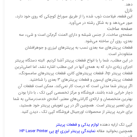
دهد.
نازل
این قطعه، فیلامنت ذوب شده را از طریق سوراخ کوچکی که روی خود دارد،
عبور می‌دهد و به شکل رشته در می‌آورد.
صفحه ساخت
صفحه‌ی ساخت، از جنس شیشه و دارای المنت گرم‌کن است و شیء سه
بعدی، روی آن ساخته می‌شود.
قطعات پرینترهای سه بعدی نسب به پرینترهای لیزری و جوهرافشان
متفاوت‌تر است.
در این مطلب، شما را با انواع قطعات پرینتر آشنا کردیم. البته دستگاه پرینتر
اجزای زیادی دارد که به همه‌ی آنها در این مطلب اشاره نشد، اما اصلی‌ترین
قطعات پرینتر hp، قطعات پرینترهای کانن، قطعات پرینترهای سامسونگ،
قطعات پرینترهای اپسون و قطعات پرینترهای 3 بعدی را شناختید.
اگر پرینتر شما مدتی است که درست کار نمی‌کند، ممکن است قطعات آن
دچار خرابی شده باشند، فروشگاه و مرکز تخصصی کپی تک ، با دارا بودن
بهترین متخصصان و ارائه‌ی گارانتی‌های معتبر، آماده‌ی خدمت‌رسانی به شما
برای تعمیر پرینتر است. همچنین اگر در پی تعویض پرینتر خود هستید،
برای خرید پرینتر از محصولات اورجینال فروشگاه کپی تک ، دیدن کنید.
کپی تک ارایه دهنده
لوازم یدکی و قطعات پرینتر
همچنین بخوانید مقاله
نمایندگی پرینتر لیزری اچ پی HP Laser Printer