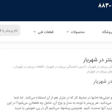
روشگاه
محصولات
قطعات فنی
ریسو
زیراکس
اپسون
زیراکس
کنون
اچ پی
اچ پی
پاناسونیک
تر در شهریار
کداک
شارپ
برادر
توشیبا
 پرینتر در شهریار
،
آدرس نمایندگی پرینتر در شهریار
،
قطعات پرینتر در شهریار
،
میوا
فوجیتسو
توشیبا
لکسمارک
وش پرینتر در شهریار
کونیکا مینولتا
دل
ر شهریار
الیوتی
تالی جنیکوم
خیلی‌ها نه‌تنها در محیط کار که در منزل هم از آن استفاده می‌کنند. اما شما
 می‌دانید، هر پرینتر با توجه به مدل و نوع آن، شامل چه قطعاتی می‌شود؟ در این
اربرد آنها صحبت کنیم. همچنین پیشنهاد می‌کنیم اگر در پی تعویض یا خرید