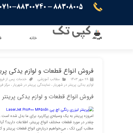
88308005 - 88300710-88300740
کپی تک
خانه
ف
ریسو
ای ویژن
کنون
اپسون
فروش انواع قطعات و لوازم یدکی پرین
برادر
پاناسونیک
۲۸ مهر ۱۴۰۳
مطالب آموزشی
خدمات پس از فروش
شارپ
سامسونگ
لوازم یدکی پرینتر در شهریار
،
نمایندگی پرینتر در شهریار
،
مرکز فر
کیوسرا
فروش انواع قطعات و لوازم یدکی پرینتر د
توشیبا
ایویژن
امروزه پرینتر به یک وسیله‌ی پرکاربرد برای ما بدل شده است و 
چقدر در مورد قطعات مختلف انواع پرینتر، اطلاعات دارید؟ آیا
مطلب کپی تک ، می‌خواهیم درباره‌ی انواع قطعات پرینتر و ک