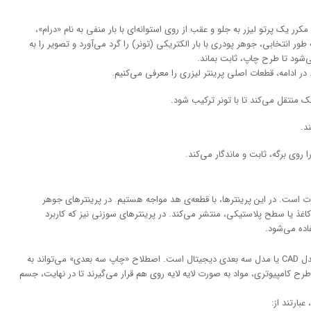
رر یک پرتو لیزر به جلو و عقب از روی استوانه‌ای با بار منفی به نام «درام»،
ر انتخابی، جوهر پودری با بار الکتریکی (تونر) را گرد می‌آورد و تصویر را به
‌شود تا طرح چاپ، ثابت بماند.
 ادامه، قطعات اصلی پرینتر لیزری را معرفی می‌کنیم.
تک منتقل می‌کند تا با تونر ترکیب شود.
د.
 روی برگه، ثابت و ماندگار می‌کند.
فاوت است. در این پرینترها، با قطعه‌ی هد مواجه هستیم. در پرینترهای جوهر
غذ یا سطح پلاستیکی، منتشر می‌کند. در پرینترهای سوزنی نیز که کاربرد
اده می‌شود.
چاپ سه بعدی به معنای ساخت یک شیء سه بعدی از روی مدل CAD یا مدل سه بعدی دیجیتال است. اصطلاح «چاپ سه بعدی» می‌تواند به
رح کامپیوتری، مواد به صورت لایه لایه روی هم قرار می‌گیرند تا در نهایت، جسم
بارتند از: