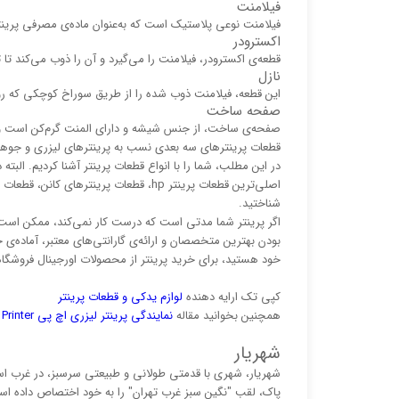
فیلامنت
فیلامنت نوعی پلاستیک است که به‌عنوان ماده‌ی مصرفی پرینتر
اکسترودر
قطعه‌ی اکسترودر، فیلامنت را می‌گیرد و آن را ذوب می‌کند تا
نازل
این قطعه، فیلامنت ذوب شده را از طریق سوراخ کوچکی که روی
صفحه ساخت
صفحه‌ی ساخت، از جنس شیشه و دارای المنت گرم‌کن است و
قطعات پرینترهای سه بعدی نسب به پرینترهای لیزری و جوهر
در این مطلب، شما را با انواع قطعات پرینتر آشنا کردیم. البته 
شناختید.
اگر پرینتر شما مدتی است که درست کار نمی‌کند، ممکن است 
بودن بهترین متخصصان و ارائه‌ی گارانتی‌های معتبر، آماده‌ی
خود هستید، برای خرید پرینتر از محصولات اورجینال فروشگاه
کپی تک ارایه دهنده
لوازم یدکی و قطعات پرینتر
همچنین بخوانید مقاله
نمایندگی پرینتر لیزری اچ پی HP Laser Printer
شهریار
شهریار، شهری با قدمتی طولانی و طبیعتی سرسبز، در غرب است
پاک، لقب "نگین سبز غرب تهران" را به خود اختصاص داده ا