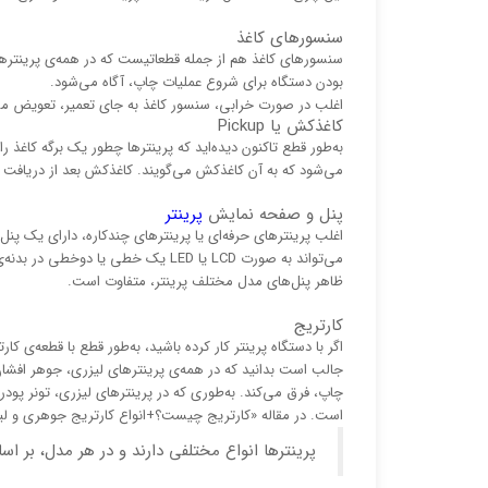
سنسورهای کاغذ
سنسورهای کاغذ هم از جمله قطعاتیست که در همه‌ی پرینترها، 
بودن دستگاه برای شروع عملیات چاپ، آگاه می‌شود.
اغلب در صورت خرابی، سنسور کاغذ به جای تعمیر، تعویض می
کاغذکش یا Pickup
به‌طور قطع تاکنون دیده‌اید که پرینترها چطور یک برگه کاغذ 
می‌شود که به آن کاغذکش می‌گویند. کاغذکش بعد از دریافت دس
پنل و صفحه نمایش
پرینتر
اغلب پرینترهای حرفه‌ای یا پرینترهای چندکاره، دارای یک پن
می‌تواند به صورت LCD یا LED یک خطی یا دوخطی در بدنه‌ی پرینتر، جای بگیرد. پرینترهای ساده‌تر، فاقد نمایشگر هستند.
ظاهر پنل‌های مدل مختلف پرینتر، متفاوت است.
کارتریج
اگر با دستگاه پرینتر کار کرده باشید، به‌طور قطع با قطعه‌ی ک
جالب است بدانید که در همه‌ی پرینترهای لیزری، جوهر افشان ی
چاپ، فرق می‌کند. به‌طوری که در پرینترهای لیزری، تونر پود
است. در مقاله «کارتریج چیست؟+انواع کارتریج جوهری و لیز
پرینترها انواع مختلفی دارند و در هر مدل، بر ا