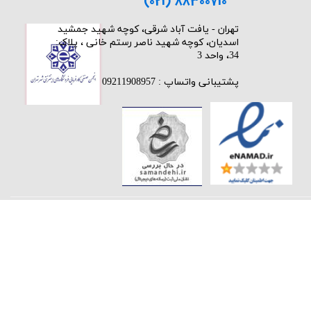
(021) 88300710
​تهران - یافت آباد شرقی، کوچه شهید جمشید
اسدیان، کوچه شهید ناصر رستم خانی ، پلاک:
34، واحد 3
پشتیبانی واتساپ : 09211908957