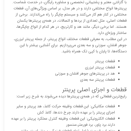
با گارانتی معتبر و پشتیبانی تخصصی و مشاوره رایگان، در خدمت شماست.
پرینترها انواع مختلفی دارند و در هر مدل، بر اساس ویژگی‌های آن، قطعات
مختلفی در کنار هم کار می‌کنند و سیستم چاپگر را راه می‌اندازند. برخی از
قطعات اصلی، مثل تعدادی از بردها و اتصالات، در همه‌ی پرینترها یکسان
هستند. اما برخی دیگر، مانند هد و کارتریج، در هر کدام از انواع چاپگرها،
ساختار ویژه‌ای دارد.
در این مطلب، به معرفی قطعات مختلف انواع پرینتر، از جمله پرینتر لیزری،
جوهر افشان، سوزنی و سه بعدی می‌پردازیم. برای آشنایی بیشتر با این
دستگاه‌ها، تا پایان با کپی تک همراه باشید.
قطعات پرینتر
قطعات پرینتر لیزری
هد در پرینترهای جوهر افشان و سوزنی
قطعات پرینتر سه بعدی
قطعات و اجزای اصلی پرینتر
رایج‌ترین قطعاتی که در همه‌ی پرینترها دیده می‌شوند به شرح زیر است:
قطعات مکانیکی: این قطعات وظیفه حرکت کاغذ، هد پرینتر و سایر
اجزای پرینتر را بر عهده دارند.چرخ دندها، کاغذ کش
قطعات الکترونیکی: این قطعات وظیفه کنترل عملکرد پرینتر را بر عهده
دارند.برد پاور، برد فورمتر،سنسور
بدنه: این قسمت شامل تمام قطعات فیزیکی پرینتر است، مانند