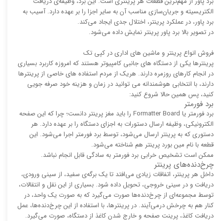
برد پاور از مهم‌ترین قطعات هر پرینتری است. این برد، وظیفه‌ی دریافت
الکتریسیته و جریان‌سازی مناسب آن به سایر اجزا را بر عهده دارد. آسیب به
برد پاور، در عملکرد پرینتر، اختلال جدی ایجاد می‌کند.
در تصویر بالا برد پاور پرینتر نمایش داده می‌شود.
فروش انواع پرینتر و ماشین های اداری در کپی تک
پرینترها یکی از دستگاه های جانبی کامپیوتر هستند که امروزه کاربرد بسیاری
در انجام کارهای روزمره دارند. هریک از مردم استفاده های خاصی از پرینترها
دارند، با انتخابی هوشمندانه می توانید در زمان و هزینه خود صرفه جویی
کنید، پس همین حالا شروع کنید:
برد فورمتر
برد فورمتر یا Formatter Board را باید مغز پرینتر دانست؛ چرا که این صفحه‌
الکترونیکی، وظیفه‌ ارسال دستورات به اجزای دستگاه را بر عهده دارد. هر
دستوری که به پرینتر ارسال می‌شود، توسط برد فورمتر اجرا می‌شود. این
قطعه با نام مین بورد پرینتر هم شناخته می‌شود.
ممکن است تشخیص خرابی برد فورمتر به سادگی قابل انجام نباشد.
چرخ‌دنده‌های پرینتر
داخل هر پرینتر، اتفاقات زیادی می‌افتد تا یک برگه‌ی سفید، از سینی ورودی،
دریافت و در سینی خروجی، تحویل داده شود. بسیاری از این نقل و انتقالات،
توسط مجموعه‌ای از چرخ‌دنده‌ها صورت می‌گیرد که به صورت یک واحد، در
کنار هم به چرخش درمی‌آیند. در پرینترها، با استفاده از این چرخ‌دنده‌ها، عمل
دریافت کاغذ، پرینت صفحه و خارج شدن کاغذ از دستگاه، صورت می‌گیرد.