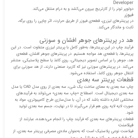
Developer
دولوپر تونر را از کارتریج بیرون می‌کشد و به درام منتقل می‌کند.
فیوزر
در پرینترهای لیزری، قطعه‌ی فیوزر از طریق حرارت، اثر چاپی را روی برگه،
ثابت و ماندگار می‌کند.
هد در پرینترهای جوهر افشان و سوزنی
فرآیند چاپ در این پرینترها، به‌طور کامل با پرینتر لیزری متفاوت است. در این
پرینترها، با قطعه‌ی هد مواجه هستیم. در پرینترهای جوهر افشان، قطعه‌ی
هد، جوهر را بر اساس تصویر دیجیتالی، روی کاغذ یا سطح پلاستیکی، منتشر
می‌کند. در پرینترهای سوزنی نیز که کاربرد صنعتی دارند، از هد سوزنی برای
انتقال جوهر روی کاغذ، استفاده می‌شود.
قطعات پرینتر سه بعدی
چاپ سه بعدی به معنای ساخت یک شیء سه بعدی از روی مدل CAD یا مدل
سه بعدی دیجیتال است. اصطلاح «چاپ سه بعدی» می‌تواند به فرآیندهای
مختلفی اشاره داشته باشد که در آن، با مدل‌سازی طرح کامپیوتری، مواد به
صورت لایه لایه روی هم قرار می‌گیرند تا در نهایت، جسم سه بعدی تولید
شود.
قطعات پرینترهای سه بعدی که فرآیند چاپ را انجام می‌دهنده، عبارتند از:
فیلامنت
فیلامنت نوعی پلاستیک است که به‌عنوان ماده‌ی مصرفی پرینتر سه بعدی، از
یک قرقره عبور می‌کند و به نازل می‌رسد.