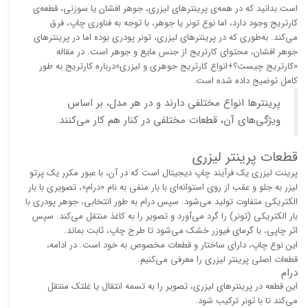
است بدانید که در همه‌ی پرینترهای لیزری، جوهر افشان یا سوزنی، قطعه‌ی
کارتریج وجود دارد، اما نوع تونر یا جوهر، با توجه به فناوری چاپ، فرق
می‌کند. به‌طوری که در پرینترهای لیزری، تونر پودری بوده اما در پرینترهای
جوهر افشان، محتوای کارتریج از جنس مایع و جوهر است. در مقاله
«کارتریج چیست؟+انواع کارتریج جوهری و لیزری»درباره کارتریج به طور
کامل توضیح داده شده است.
پرینترها انواع مختلفی دارند و در هر مدل، بر اساس
ویژگی‌های آن، قطعات مختلفی در کنار هم کار می‌کنند.
قطعات پرینتر لیزری
پرینت لیزری یک فرآیند چاپ دیجیتال است که در آن، با عبور مکرر یک پرتو
لیزر به جلو و عقب از روی استوانه‌ای با بار منفی به نام «درام»، تصویری با بار
الکتریکی متفاوت تولید می‌شود. سپس درام به طور انتخابی، جوهر پودری با
بار الکتریکی (تونر) را گرد می‌آورد و تصویر را به کاغذ منتقل می‌کند. سپس
اثر چاپی، با گرمای فیوزر خشک می‌شود تا طرح چاپ، ثابت بماند.
این نوع چاپ، دارای ساختار و قطعات مخصوص به خود است. در ادامه،
قطعات اصلی پرینتر لیزری را معرفی می‌کنیم.
درام
این قطعه در پرینترهای لیزری، تصویر را به تسمه انتقال یا غلتک منتقل
می‌کند تا با تونر ترکیب شود.