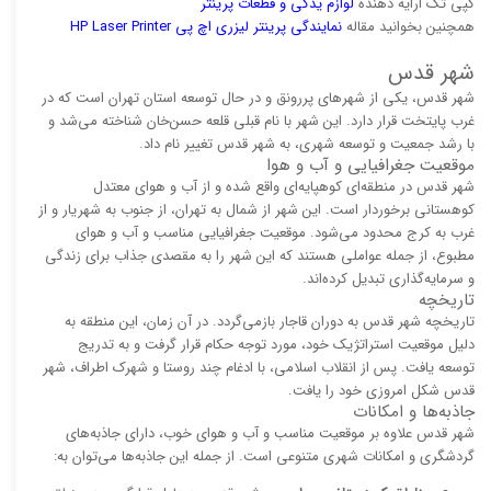
کپی تک ارایه دهنده
لوازم یدکی و قطعات پرینتر
همچنین بخوانید مقاله
نمایندگی پرینتر لیزری اچ پی HP Laser Printer
شهر قدس
شهر قدس، یکی از شهرهای پررونق و در حال توسعه استان تهران است که در
غرب پایتخت قرار دارد. این شهر با نام قبلی قلعه حسن‌خان شناخته می‌شد و
با رشد جمعیت و توسعه شهری، به شهر قدس تغییر نام داد.
موقعیت جغرافیایی و آب و هوا
شهر قدس در منطقه‌ای کوهپایه‌ای واقع شده و از آب و هوای معتدل
کوهستانی برخوردار است. این شهر از شمال به تهران، از جنوب به شهریار و از
غرب به کرج محدود می‌شود. موقعیت جغرافیایی مناسب و آب و هوای
مطبوع، از جمله عواملی هستند که این شهر را به مقصدی جذاب برای زندگی
و سرمایه‌گذاری تبدیل کرده‌اند.
تاریخچه
تاریخچه شهر قدس به دوران قاجار بازمی‌گردد. در آن زمان، این منطقه به
دلیل موقعیت استراتژیک خود، مورد توجه حکام قرار گرفت و به تدریج
توسعه یافت. پس از انقلاب اسلامی، با ادغام چند روستا و شهرک اطراف، شهر
قدس شکل امروزی خود را یافت.
جاذبه‌ها و امکانات
شهر قدس علاوه بر موقعیت مناسب و آب و هوای خوب، دارای جاذبه‌های
گردشگری و امکانات شهری متنوعی است. از جمله این جاذبه‌ها می‌توان به: