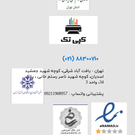
(021) 88300710
​تهران - یافت آباد شرقی، کوچه شهید جمشید
اسدیان، کوچه شهید ناصر رستم خانی ، پلاک:
34، واحد 3
پشتیبانی واتساپ : 09211908957