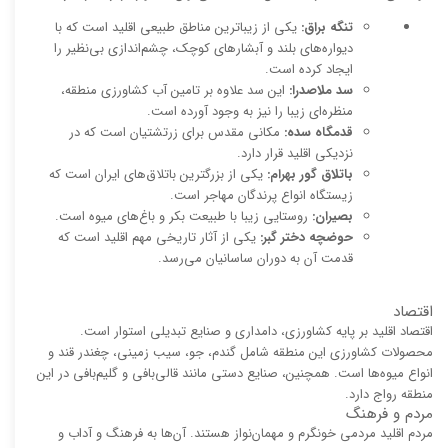
تنگه براق:
یکی از زیباترین مناطق طبیعی اقلید است که با
دیواره‌های بلند و آبشارهای کوچک، چشم‌اندازی بی‌نظیر را
ایجاد کرده است.
سد ملاصدرا:
این سد علاوه بر تامین آب کشاورزی منطقه،
منظره‌ای زیبا را نیز به وجود آورده است.
قدمگاه سده:
مکانی مقدس برای زرتشتیان است که در
نزدیکی اقلید قرار دارد.
باتلاق گور بهرام:
یکی از بزرگترین باتلاق‌های ایران است که
زیستگاه انواع پرندگان مهاجر است.
بصیران:
روستایی زیبا با طبیعت بکر و باغ‌های میوه است.
حوضچه دختر گبر:
یکی از آثار تاریخی مهم اقلید است که
قدمت آن به دوران ساسانیان می‌رسد.
اقتصاد
اقتصاد اقلید بر پایه کشاورزی، دامداری و صنایع تبدیلی استوار است.
محصولات کشاورزی این منطقه شامل گندم، جو، سیب زمینی، چغندر قند و
انواع میوه‌ها است. همچنین، صنایع دستی مانند قالی‌بافی و گلیم‌بافی در این
منطقه رواج دارد.
مردم و فرهنگ
مردم اقلید مردمی خونگرم و مهمان‌نواز هستند. آن‌ها به فرهنگ و آداب و