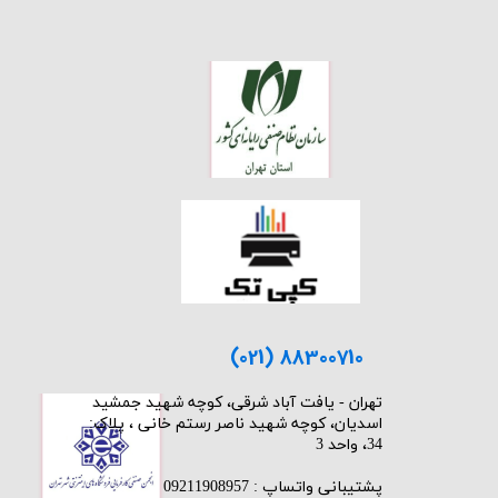
(021) 88300710
​تهران - یافت آباد شرقی، کوچه شهید جمشید
اسدیان، کوچه شهید ناصر رستم خانی ، پلاک:
34، واحد 3
پشتیبانی واتساپ : 09211908957