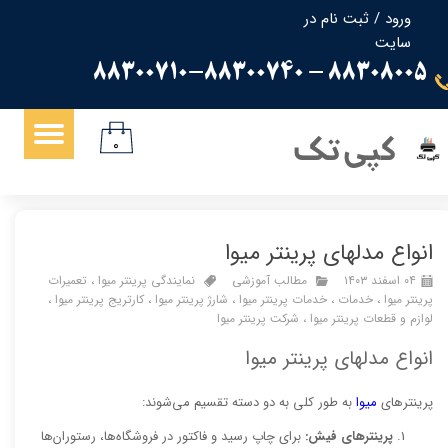
ورود
/
ثبت نام در
سایت
حساب کاربری من
88308005 - 88300710-88300740
تغییر گذر واژه
سفارشات
کپی تک
۰
خروج از حساب کاربری
انواع مدلهای پرینتر میوا
۰۴ اسفند ۱۴۰۳
مطالب آموزشی
نمایندگی پرینتر میوا
،
تعمیرات
پرینتر میوا
،
خدمات
،
خدمات پرینتر میوا
،
شارژ پرینتر میوا
،
کارتریج پرینتر میوا
،
لوازم و قطعات پرینتر میوا
،
شرکت پرینتر میوا
انواع مدلهای پرینتر میوا
پرینترهای
میوا
به طور کلی به دو دسته تقسیم می‌شوند:
پرینترهای فیش:
برای چاپ رسید و فاکتور در فروشگاه‌ها، رستوران‌ها