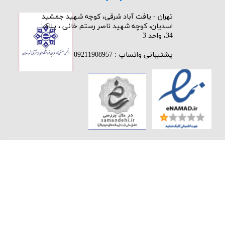
​تهران - یافت آباد شرقی، کوچه شهید جمشید
اسدیان، کوچه شهید ناصر رستم خانی ، پلاک:
34، واحد 3
پشتیبانی واتساپ : 09211908957