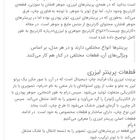
است بدانید که در همه‌ی پرینترهای لیزری، جوهر افشان یا سوزنی، قطعه‌ی
کارتریج وجود دارد، اما نوع تونر یا جوهر، با توجه به فناوری چاپ، فرق
می‌کند. به‌طوری که در پرینترهای لیزری، تونر پودری بوده اما در پرینترهای
جوهر افشان، محتوای کارتریج از جنس مایع و جوهر است. در مقاله
«کارتریج چیست؟+انواع کارتریج جوهری و لیزری»درباره کارتریج به طور
کامل توضیح داده شده است.
پرینترها انواع مختلفی دارند و در هر مدل، بر اساس
ویژگی‌های آن، قطعات مختلفی در کنار هم کار می‌کنند.
قطعات پرینتر لیزری
پرینت لیزری یک فرآیند چاپ دیجیتال است که در آن، با عبور مکرر یک پرتو
لیزر به جلو و عقب از روی استوانه‌ای با بار منفی به نام «درام»، تصویری با بار
الکتریکی متفاوت تولید می‌شود. سپس درام به طور انتخابی، جوهر پودری با
بار الکتریکی (تونر) را گرد می‌آورد و تصویر را به کاغذ منتقل می‌کند. سپس
اثر چاپی، با گرمای فیوزر خشک می‌شود تا طرح چاپ، ثابت بماند.
این نوع چاپ، دارای ساختار و قطعات مخصوص به خود است. در ادامه،
قطعات اصلی پرینتر لیزری را معرفی می‌کنیم.
درام
این قطعه در پرینترهای لیزری، تصویر را به تسمه انتقال یا غلتک منتقل
می‌کند تا با تونر ترکیب شود.