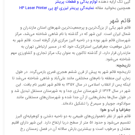
کپی تک ارایه دهنده
لوازم یدکی و قطعات پرینتر
همچنین بخوانید مقاله
نمایندگی پرینتر لیزری اچ پی HP Laser Printer
قائم شهر
قائم شهر یکی از بزرگ‌ترین و پرجمعیت‌ترین شهرهای استان مازندران و
شمال ایران است. این شهر که در گذشته با نام شاهی شناخته می‌شد، مرکز
شهرستان قائم شهر بوده و در ناحیه البرز مرکزی قرار گرفته است. قائم شهر به
دلیل موقعیت جغرافیایی استراتژیک خود که در مسیر ارتباطی تهران به
مازندران قرار دارد، از گذشته تاکنون به عنوان یک مرکز تجاری و کشاورزی مهم
شناخته می‌شود.
تاریخچه:
تاریخچه قائم شهر به پیش از قرن ششم هجری قمری بازمی‌گردد. در طول
زمان، این منطقه با نام‌های مختلفی مانند علی‌آباد و شاهی شناخته می‌شد تا
اینکه پس از انقلاب اسلامی در سال ۱۳۵۷ به قائم شهر تغییر نام یافت. این
شهر در سال ۱۳۲۴ از شهرستان ساری جدا و به شهرستان مستقل تبدیل شد و
در طول سال‌ها بخش‌هایی از آن جدا شده و شهرستان‌های مستقلی مانند
سوادکوه، جویبار و سیمرغ را تشکیل داده‌اند.
جغرافیا و آب و هوا:
قائم شهر از نظر ناهمواری‌های طبیعی به دو ناحیه دشتی و کوهپایه‌ای البرز
تقسیم می‌شود و حدود ۵۱ متر از سطح دریا ارتفاع دارد. این شهر دارای اقلیم
معتدل و مرطوب است و بیشترین بارش سالانه آن در فصل زمستان رخ