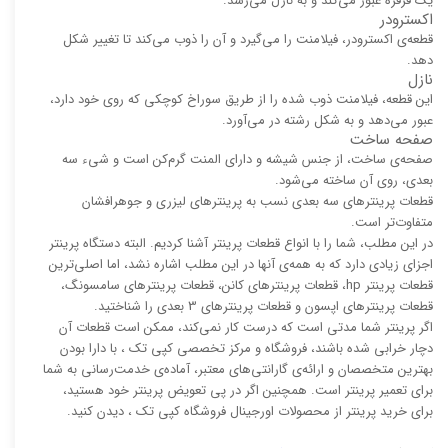
یک قرقره عبور می‌کند و به نازل می‌رسد.
اکسترودر
قطعه‌ی اکسترودر، فیلامنت را می‌گیرد و آن را ذوب می‌کند تا تغییر شکل
دهد.
نازل
این قطعه، فیلامنت ذوب شده را از طریق سوراخ کوچکی که روی خود دارد،
عبور می‌دهد و به شکل رشته در می‌آورد.
صفحه ساخت
صفحه‌ی ساخت، از جنس شیشه و دارای المنت گرم‌کن است و شیء سه
بعدی، روی آن ساخته می‌شود.
قطعات پرینترهای سه بعدی نسب به پرینترهای لیزری و جوهرافشان
متفاوت‌تر است.
در این مطلب، شما را با انواع قطعات پرینتر آشنا کردیم. البته دستگاه پرینتر
اجزای زیادی دارد که به همه‌ی آنها در این مطلب اشاره نشد، اما اصلی‌ترین
قطعات پرینتر hp، قطعات پرینترهای کانن، قطعات پرینترهای سامسونگ،
قطعات پرینترهای اپسون و قطعات پرینترهای 3 بعدی را شناختید.
اگر پرینتر شما مدتی است که درست کار نمی‌کند، ممکن است قطعات آن
دچار خرابی شده باشند، فروشگاه و مرکز تخصصی کپی تک ، با دارا بودن
بهترین متخصصان و ارائه‌ی گارانتی‌های معتبر، آماده‌ی خدمت‌رسانی به شما
برای تعمیر پرینتر است. همچنین اگر در پی تعویض پرینتر خود هستید،
برای خرید پرینتر از محصولات اورجینال فروشگاه کپی تک ، دیدن کنید.