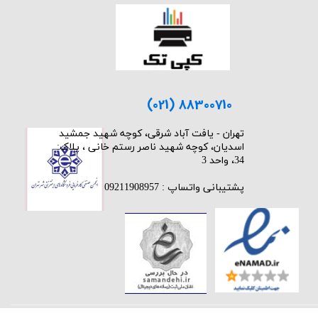
(021) 88300710
​تهران - یافت آباد شرقی، کوچه شهید جمشید
اسدیان، کوچه شهید ناصر رستم خانی ، پلاک:
34، واحد 3
پشتیبانی واتساپ : 09211908957