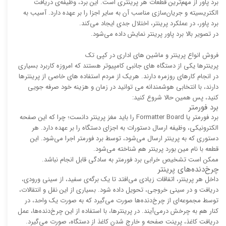
برد پاور از مهم‌ترین قطعات هر پرینتری است. این برد، وظیفه‌ی دریافت
الکتریسیته و جریان‌سازی مناسب آن به سایر اجزا را بر عهده دارد. آسیب به
برد پاور، در عملکرد پرینتر، اختلال جدی ایجاد می‌کند.
در تصویر بالا برد پاور پرینتر نمایش داده می‌شود.
فروش انواع پرینتر و ماشین های اداری در کپی تک
پرینترها یکی از دستگاه های جانبی کامپیوتر هستند که امروزه کاربرد بسیاری
در انجام کارهای روزمره دارند. هریک از مردم استفاده های خاصی از پرینترها
دارند، با انتخابی هوشمندانه می توانید در زمان و هزینه خود صرفه جویی
کنید، پس همین حالا شروع کنید:
برد فورمتر
برد فورمتر یا Formatter Board را باید مغز پرینتر دانست؛ چرا که این صفحه‌
الکترونیکی، وظیفه‌ ارسال دستورات به اجزای دستگاه را بر عهده دارد. هر
دستوری که به پرینتر ارسال می‌شود، توسط برد فورمتر اجرا می‌شود. این
قطعه با نام مین بورد پرینتر هم شناخته می‌شود.
ممکن است تشخیص خرابی برد فورمتر به سادگی قابل انجام نباشد.
چرخ‌دنده‌های پرینتر
داخل هر پرینتر، اتفاقات زیادی می‌افتد تا یک برگه‌ی سفید، از سینی ورودی،
دریافت و در سینی خروجی، تحویل داده شود. بسیاری از این نقل و انتقالات،
توسط مجموعه‌ای از چرخ‌دنده‌ها صورت می‌گیرد که به صورت یک واحد، در
کنار هم به چرخش درمی‌آیند. در پرینترها، با استفاده از این چرخ‌دنده‌ها، عمل
دریافت کاغذ، پرینت صفحه و خارج شدن کاغذ از دستگاه، صورت می‌گیرد.