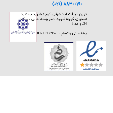
(021) 88300710
​تهران - یافت آباد شرقی، کوچه شهید جمشید
اسدیان، کوچه شهید ناصر رستم خانی ، پلاک:
34، واحد 3
پشتیبانی واتساپ : 09211908957