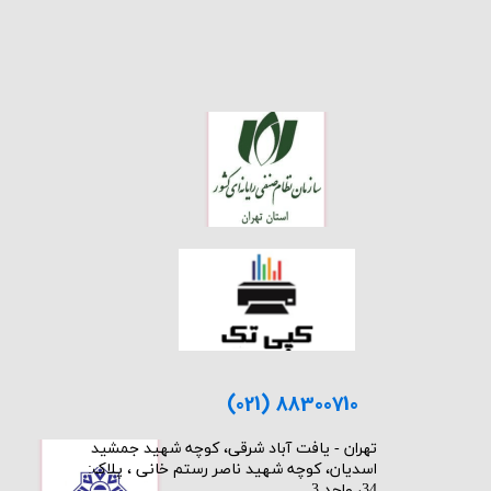
(021) 88300710
​تهران - یافت آباد شرقی، کوچه شهید جمشید
اسدیان، کوچه شهید ناصر رستم خانی ، پلاک:
34، واحد 3