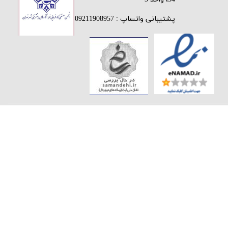
پشتیبانی واتساپ : 09211908957