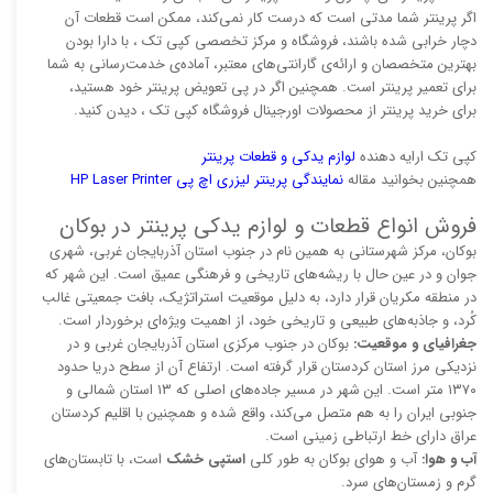
اگر پرینتر شما مدتی است که درست کار نمی‌کند، ممکن است قطعات آن
دچار خرابی شده باشند، فروشگاه و مرکز تخصصی کپی تک ، با دارا بودن
بهترین متخصصان و ارائه‌ی گارانتی‌های معتبر، آماده‌ی خدمت‌رسانی به شما
برای تعمیر پرینتر است. همچنین اگر در پی تعویض پرینتر خود هستید،
برای خرید پرینتر از محصولات اورجینال فروشگاه کپی تک ، دیدن کنید.
کپی تک ارایه دهنده
لوازم یدکی و قطعات پرینتر
همچنین بخوانید مقاله
نمایندگی پرینتر لیزری اچ پی HP Laser Printer
فروش انواع قطعات و لوازم یدکی پرینتر در بوکان
بوکان، مرکز شهرستانی به همین نام در جنوب استان آذربایجان غربی، شهری
جوان و در عین حال با ریشه‌های تاریخی و فرهنگی عمیق است. این شهر که
در منطقه مکریان قرار دارد، به دلیل موقعیت استراتژیک، بافت جمعیتی غالب
کُرد، و جاذبه‌های طبیعی و تاریخی خود، از اهمیت ویژه‌ای برخوردار است.
جغرافیای و موقعیت:
بوکان در جنوب مرکزی استان آذربایجان غربی و در
نزدیکی مرز استان کردستان قرار گرفته است. ارتفاع آن از سطح دریا حدود
۱۳۷۰ متر است. این شهر در مسیر جاده‌های اصلی که ۱۳ استان شمالی و
جنوبی ایران را به هم متصل می‌کند، واقع شده و همچنین با اقلیم کردستان
عراق دارای خط ارتباطی زمینی است.
آب و هوا:
آب و هوای بوکان به طور کلی
استپی خشک
است، با تابستان‌های
گرم و زمستان‌های سرد.