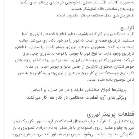
به صورت LCD یا LED یک خطی یا دوخطی در بدنه‌ی پرینتر، جای بگیرد.
پرینترهای ساده‌تر، فاقد نمایشگر هستند.
ظاهر پنل‌های مدل مختلف پرینتر، متفاوت است.
کارتریج
اگر با دستگاه پرینتر کار کرده باشید، به‌طور قطع با قطعه‌ی کارتریج آشنا
هستید. کارتریج قطعه‌ای است که تونر را در خود نگه‌داری می‌کند. جالب
است بدانید که در همه‌ی پرینترهای لیزری، جوهر افشان یا سوزنی، قطعه‌ی
کارتریج وجود دارد، اما نوع تونر یا جوهر، با توجه به فناوری چاپ، فرق
می‌کند. به‌طوری که در پرینترهای لیزری، تونر پودری بوده اما در پرینترهای
جوهر افشان، محتوای کارتریج از جنس مایع و جوهر است. در مقاله
«کارتریج چیست؟+انواع کارتریج جوهری و لیزری»درباره کارتریج به طور
کامل توضیح داده شده است.
پرینترها انواع مختلفی دارند و در هر مدل، بر اساس
ویژگی‌های آن، قطعات مختلفی در کنار هم کار می‌کنند.
قطعات پرینتر لیزری
پرینت لیزری یک فرآیند چاپ دیجیتال است که در آن، با عبور مکرر یک پرتو
لیزر به جلو و عقب از روی استوانه‌ای با بار منفی به نام «درام»، تصویری با بار
الکتریکی متفاوت تولید می‌شود. سپس درام به طور انتخابی، جوهر پودری با