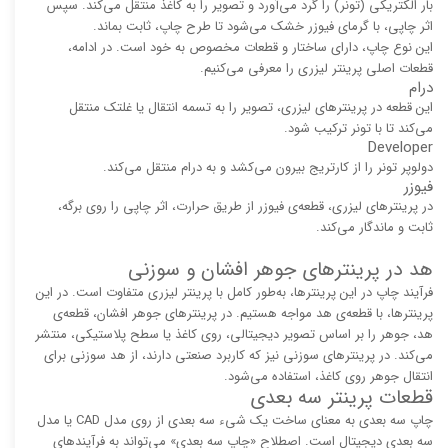
بار الکتریکی (تونر) را گرد می‌آورد و تصویر را به کاغذ منتقل می‌کند. سپس
اثر چاپی، با گرمای فیوزر خشک می‌شود تا طرح چاپ، ثابت بماند.
این نوع چاپ، دارای ساختار و قطعات مخصوص به خود است. در ادامه،
قطعات اصلی پرینتر لیزری را معرفی می‌کنیم.
درام
این قطعه در پرینترهای لیزری، تصویر را به تسمه انتقال یا غلتک منتقل
می‌کند تا با تونر ترکیب شود.
Developer
دولوپر تونر را از کارتریج بیرون می‌کشد و به درام منتقل می‌کند.
فیوزر
در پرینترهای لیزری، قطعه‌ی فیوزر از طریق حرارت، اثر چاپی را روی برگه،
ثابت و ماندگار می‌کند.
هد در پرینترهای جوهر افشان و سوزنی
فرآیند چاپ در این پرینترها، به‌طور کامل با پرینتر لیزری متفاوت است. در این
پرینترها، با قطعه‌ی هد مواجه هستیم. در پرینترهای جوهر افشان، قطعه‌ی
هد، جوهر را بر اساس تصویر دیجیتالی، روی کاغذ یا سطح پلاستیکی، منتشر
می‌کند. در پرینترهای سوزنی نیز که کاربرد صنعتی دارند، از هد سوزنی برای
انتقال جوهر روی کاغذ، استفاده می‌شود.
قطعات پرینتر سه بعدی
چاپ سه بعدی به معنای ساخت یک شیء سه بعدی از روی مدل CAD یا مدل
سه بعدی دیجیتال است. اصطلاح «چاپ سه بعدی» می‌تواند به فرآیندهای