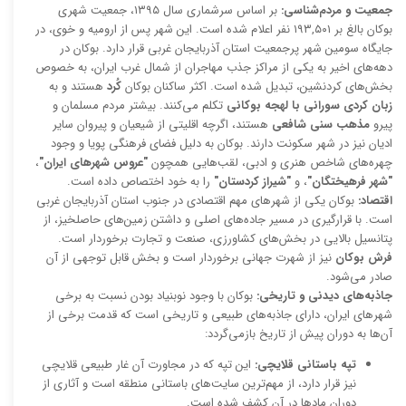
جمعیت و مردم‌شناسی:
بر اساس سرشماری سال ۱۳۹۵، جمعیت شهری
بوکان بالغ بر ۱۹۳,۵۰۱ نفر اعلام شده است. این شهر پس از ارومیه و خوی، در
جایگاه سومین شهر پرجمعیت استان آذربایجان غربی قرار دارد. بوکان در
دهه‌های اخیر به یکی از مراکز جذب مهاجران از شمال غرب ایران، به خصوص
بخش‌های کردنشین، تبدیل شده است. اکثر ساکنان بوکان
کُرد
هستند و به
زبان کردی سورانی با لهجه بوکانی
تکلم می‌کنند. بیشتر مردم مسلمان و
پیرو
مذهب سنی شافعی
هستند، اگرچه اقلیتی از شیعیان و پیروان سایر
ادیان نیز در شهر سکونت دارند. بوکان به دلیل فضای فرهنگی پویا و وجود
چهره‌های شاخص هنری و ادبی، لقب‌هایی همچون
"عروس شهرهای ایران"
،
"شهر فرهیختگان"
، و
"شیراز کردستان"
را به خود اختصاص داده است.
اقتصاد:
بوکان یکی از شهرهای مهم اقتصادی در جنوب استان آذربایجان غربی
است. با قرارگیری در مسیر جاده‌های اصلی و داشتن زمین‌های حاصلخیز، از
پتانسیل بالایی در بخش‌های کشاورزی، صنعت و تجارت برخوردار است.
فرش بوکان
نیز از شهرت جهانی برخوردار است و بخش قابل توجهی از آن
صادر می‌شود.
جاذبه‌های دیدنی و تاریخی:
بوکان با وجود نوبنیاد بودن نسبت به برخی
شهرهای ایران، دارای جاذبه‌های طبیعی و تاریخی است که قدمت برخی از
آن‌ها به دوران پیش از تاریخ بازمی‌گردد:
تپه باستانی قلایچی:
این تپه که در مجاورت آن غار طبیعی قلایچی
نیز قرار دارد، از مهم‌ترین سایت‌های باستانی منطقه است و آثاری از
دوران مادها در آن کشف شده است.