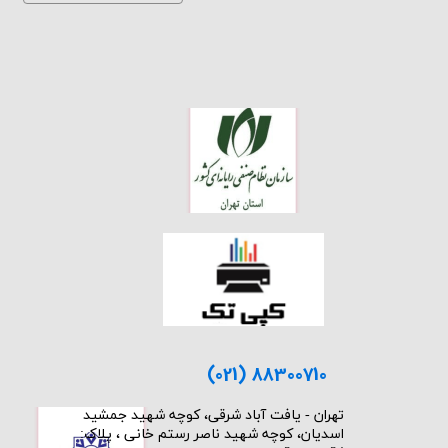
(021) 88300710
​تهران - یافت آباد شرقی، کوچه شهید جمشید
اسدیان، کوچه شهید ناصر رستم خانی ، پلاک: