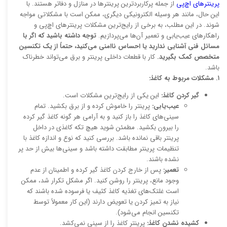
پرینترهای اچ‌پی
از جمله پرکاربردترین پرینترها در منازل و دفاتر هستند. با
این حال، مانند هر وسیله الکترونیکی دیگری، ممکن است با مشکلاتی مواجه
شوند. در این مطلب، به برخی از رایج‌ترین مشکلات پرینترهای اچ‌پی و
راهکارهای عیب‌یابی و تعمیر آن‌ها می‌پردازیم.
توجه داشته باشید که اگر با
مسائل فنی آشنایی ندارید یا احساس ناامنی می‌کنید، حتماً از یک تکنسین
متخصص کمک بگیرید.
کار با قطعات داخلی پرینتر و برق می‌تواند خطرناک
باشد.
۱. مشکلات مربوط به کاغذ:
گیر کردن کاغذ:
این یکی از رایج‌ترین مشکلات است.
عیب‌یابی:
پرینتر را خاموش کرده و از برق بکشید. تمام
سینی‌های کاغذ را باز کنید و به آرامی هر گونه کاغذ گیر کرده
را بیرون بکشید. مطمئن شوید هیچ تکه کاغذی در داخل
پرینتر باقی نمانده باشد. بررسی کنید که نوع و اندازه کاغذ با
تنظیمات پرینتر مطابقت داشته باشد و سینی‌ها بیش از حد پر
نشده باشند.
تعمیر:
پس از خارج کردن کاغذ گیر کرده و اطمینان از عدم
وجود مانع، پرینتر را روشن کنید. اگر مشکل تکرار شد، ممکن
است غلتک‌های تغذیه کاغذ کثیف یا فرسوده شده باشند که
نیاز به تمیز کردن یا تعویض دارند (این کار معمولاً توسط
تکنسین انجام می‌شود).
کشیده نشدن کاغذ:
پرینتر کاغذ را از سینی نمی‌کشد.