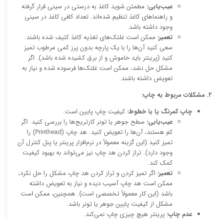
عیب‌یابی:
مطمئن شوید کاغذ به درستی در سینی قرار گرفته
و راهنماهای کاغذ تنظیم شده‌اند. تعداد کافی کاغذ در سینی
وجود داشته باشد.
تعمیر:
ممکن است غلتک‌های تغذیه کاغذ کثیف شده باشند.
سعی کنید آن‌ها را با یک پارچه بدون پرز کمی مرطوب تمیز
کنید (پرینتر باید خاموش و از برق کشیده شده باشد). اگر
مشکل حل نشد، ممکن است غلتک‌ها فرسوده شده و نیاز به
تعویض داشته باشند.
۲. مشکلات مربوط به چاپ:
چاپ کمرنگ یا با خطوط:
کیفیت چاپ پایین است.
عیب‌یابی:
سطح جوهر یا تونر کارتریج‌ها را بررسی کنید. اگر
کم هستند، آن‌ها را تعویض کنید. هد چاپ (Printhead) را
تمیز کنید (این گزینه معمولاً در نرم‌افزار پرینتر یا پنل کنترل آن
وجود دارد). تراز کردن هد چاپ نیز می‌تواند به بهبود کیفیت
کمک کند.
تعمیر:
اگر تمیز کردن و تراز کردن هد چاپ مشکل را حل نکرد،
ممکن است هد چاپ آسیب دیده و نیاز به تعویض داشته
باشد (این کار معمولاً تخصصی است). همچنین، ممکن است
مشکل از کیفیت پایین جوهر یا تونر باشد.
عدم چاپ:
پرینتر هیچ چیزی چاپ نمی‌کند.