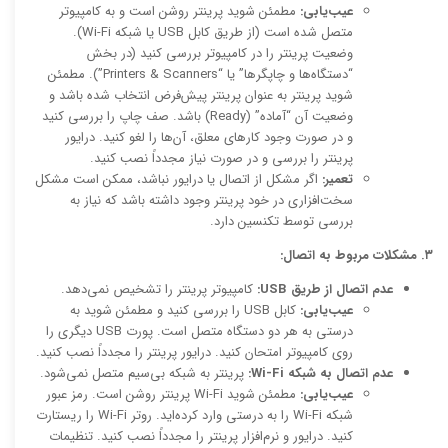
عیب‌یابی:
مطمئن شوید پرینتر روشن است و به کامپیوتر
متصل شده است (از طریق کابل USB یا شبکه Wi-Fi).
وضعیت پرینتر را در کامپیوتر بررسی کنید (در بخش
“دستگاه‌ها و چاپگرها” یا “Printers & Scanners”). مطمئن
شوید پرینتر به عنوان پرینتر پیش‌فرض انتخاب شده باشد و
وضعیت آن “آماده” (Ready) باشد. صف چاپ را بررسی کنید
و در صورت وجود کارهای معلق، آن‌ها را لغو کنید. درایور
پرینتر را بررسی و در صورت نیاز مجدداً نصب کنید.
تعمیر:
اگر مشکل از اتصال یا درایور نباشد، ممکن است مشکل
سخت‌افزاری در خود پرینتر وجود داشته باشد که نیاز به
بررسی توسط تکنسین دارد.
۳. مشکلات مربوط به اتصال:
عدم اتصال از طریق USB:
کامپیوتر پرینتر را تشخیص نمی‌دهد.
عیب‌یابی:
کابل USB را بررسی کنید و مطمئن شوید به
درستی به هر دو دستگاه متصل است. پورت USB دیگری را
روی کامپیوتر امتحان کنید. درایور پرینتر را مجدداً نصب کنید.
عدم اتصال به شبکه Wi-Fi:
پرینتر به شبکه بی‌سیم متصل نمی‌شود.
عیب‌یابی:
مطمئن شوید Wi-Fi پرینتر روشن است. رمز عبور
شبکه Wi-Fi را به درستی وارد کرده‌اید. روتر Wi-Fi را ریستارت
کنید. درایور و نرم‌افزار پرینتر را مجدداً نصب کنید. تنظیمات