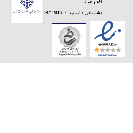
34، واحد 3
پشتیبانی واتساپ : 09211908957