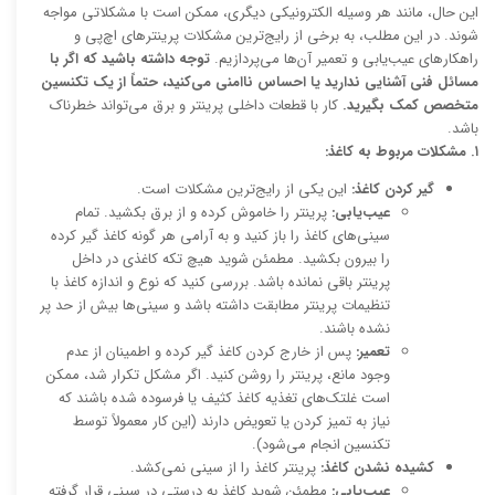
این حال، مانند هر وسیله الکترونیکی دیگری، ممکن است با مشکلاتی مواجه
شوند. در این مطلب، به برخی از رایج‌ترین مشکلات پرینترهای اچ‌پی و
راهکارهای عیب‌یابی و تعمیر آن‌ها می‌پردازیم.
توجه داشته باشید که اگر با
مسائل فنی آشنایی ندارید یا احساس ناامنی می‌کنید، حتماً از یک تکنسین
متخصص کمک بگیرید.
کار با قطعات داخلی پرینتر و برق می‌تواند خطرناک
باشد.
۱. مشکلات مربوط به کاغذ:
گیر کردن کاغذ:
این یکی از رایج‌ترین مشکلات است.
عیب‌یابی:
پرینتر را خاموش کرده و از برق بکشید. تمام
سینی‌های کاغذ را باز کنید و به آرامی هر گونه کاغذ گیر کرده
را بیرون بکشید. مطمئن شوید هیچ تکه کاغذی در داخل
پرینتر باقی نمانده باشد. بررسی کنید که نوع و اندازه کاغذ با
تنظیمات پرینتر مطابقت داشته باشد و سینی‌ها بیش از حد پر
نشده باشند.
تعمیر:
پس از خارج کردن کاغذ گیر کرده و اطمینان از عدم
وجود مانع، پرینتر را روشن کنید. اگر مشکل تکرار شد، ممکن
است غلتک‌های تغذیه کاغذ کثیف یا فرسوده شده باشند که
نیاز به تمیز کردن یا تعویض دارند (این کار معمولاً توسط
تکنسین انجام می‌شود).
کشیده نشدن کاغذ:
پرینتر کاغذ را از سینی نمی‌کشد.
عیب‌یابی:
مطمئن شوید کاغذ به درستی در سینی قرار گرفته