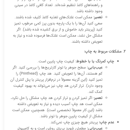
و راهنماهای کاغذ تنظیم شده‌اند. تعداد کافی کاغذ در سینی
وجود داشته باشد.
تعمیر:
ممکن است غلتک‌های تغذیه کاغذ کثیف شده باشند.
سعی کنید آن‌ها را با یک پارچه بدون پرز کمی مرطوب تمیز
کنید (پرینتر باید خاموش و از برق کشیده شده باشد). اگر
مشکل حل نشد، ممکن است غلتک‌ها فرسوده شده و نیاز به
تعویض داشته باشند.
۲. مشکلات مربوط به چاپ:
چاپ کمرنگ یا با خطوط:
کیفیت چاپ پایین است.
عیب‌یابی:
سطح جوهر یا تونر کارتریج‌ها را بررسی کنید. اگر
کم هستند، آن‌ها را تعویض کنید. هد چاپ (Printhead) را
تمیز کنید (این گزینه معمولاً در نرم‌افزار پرینتر یا پنل کنترل آن
وجود دارد). تراز کردن هد چاپ نیز می‌تواند به بهبود کیفیت
کمک کند.
تعمیر:
اگر تمیز کردن و تراز کردن هد چاپ مشکل را حل نکرد،
ممکن است هد چاپ آسیب دیده و نیاز به تعویض داشته
باشد (این کار معمولاً تخصصی است). همچنین، ممکن است
مشکل از کیفیت پایین جوهر یا تونر باشد.
عدم چاپ:
پرینتر هیچ چیزی چاپ نمی‌کند.
عیب‌یابی:
مطمئن شوید پرینتر روشن است و به کامپیوتر