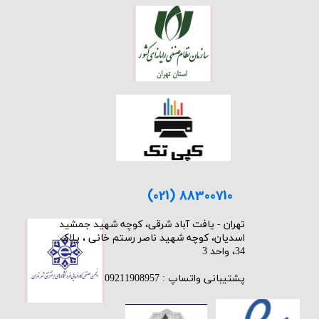
(021) 88300710
​تهران - یافت آباد شرقی، کوچه شهید جمشید
اسدیان، کوچه شهید ناصر رستم خانی ، پلاک:
34، واحد 3
پشتیبانی واتساپ : 09211908957