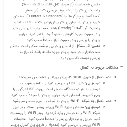
متصل شده است (از طریق کابل USB یا شبکه Wi-Fi).
وضعیت پرینتر را در کامپیوتر بررسی کنید (در بخش
“دستگاه‌ها و چاپگرها” یا “Printers & Scanners”). مطمئن
شوید پرینتر به عنوان پرینتر پیش‌فرض انتخاب شده باشد و
وضعیت آن “آماده” (Ready) باشد. صف چاپ را بررسی کنید
و در صورت وجود کارهای معلق، آن‌ها را لغو کنید. درایور
پرینتر را بررسی و در صورت نیاز مجدداً نصب کنید.
تعمیر:
اگر مشکل از اتصال یا درایور نباشد، ممکن است مشکل
سخت‌افزاری در خود پرینتر وجود داشته باشد که نیاز به
بررسی توسط تکنسین دارد.
۳. مشکلات مربوط به اتصال:
عدم اتصال از طریق USB:
کامپیوتر پرینتر را تشخیص نمی‌دهد.
عیب‌یابی:
کابل USB را بررسی کنید و مطمئن شوید به
درستی به هر دو دستگاه متصل است. پورت USB دیگری را
روی کامپیوتر امتحان کنید. درایور پرینتر را مجدداً نصب کنید.
عدم اتصال به شبکه Wi-Fi:
پرینتر به شبکه بی‌سیم متصل نمی‌شود.
عیب‌یابی:
مطمئن شوید Wi-Fi پرینتر روشن است. رمز عبور
شبکه Wi-Fi را به درستی وارد کرده‌اید. روتر Wi-Fi را ریستارت
کنید. درایور و نرم‌افزار پرینتر را مجدداً نصب کنید. تنظیمات
Wi-Fi پرینتر را بررسی کنید (معمولاً از طریق پنل کنترل پرینتر