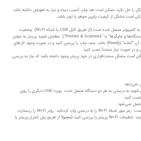
کل را حل نکرد، ممکن است هد چاپ آسیب دیده و نیاز به تعویض داشته باشد
ن است مشکل از کیفیت پایین جوهر یا تونر باشد.
مطمئن شوید پرینتر روشن است و به کامپیوتر متصل شده است (از طریق کابل USB یا شبکه Wi-Fi). وضعیت
پرینتر را در کامپیوتر بررسی کنید (در بخش “دستگاه‌ها و چاپگرها” یا “Printers & Scanners”). مطمئن شوید پرینتر به عنوان
پرینتر پیش‌فرض انتخاب شده باشد و وضعیت آن “آماده” (Ready) باشد. صف چاپ را بررسی کنید و در صورت وجود کارهای
رسی و در صورت نیاز مجدداً نصب کنید.
مکن است مشکل سخت‌افزاری در خود پرینتر وجود داشته باشد که نیاز به بررسی
 نمی‌دهد.
کابل USB را بررسی کنید و مطمئن شوید به درستی به هر دو دستگاه متصل است. پورت USB دیگری را روی
 نصب کنید.
متصل نمی‌شود.
مطمئن شوید Wi-Fi پرینتر روشن است. رمز عبور شبکه Wi-Fi را به درستی وارد کرده‌اید. روتر Wi-Fi را ریستارت
کنید. درایور و نرم‌افزار پرینتر را مجدداً نصب کنید. تنظیمات Wi-Fi پرینتر را بررسی کنید (معمولاً از طریق پنل کنترل پرینتر یا