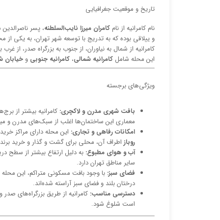
تاریخ و موقعیت جغرافیایی
نام کامرانیه از نام
کامران میرزا نایب‌السلطنه
، پسر ناصرالدین 
و ییلاقی بوده که به تدریج با توسعه شهر تهران، به یکی از م
کامرانیه از شمال به نیاوران، از جنوب به بزرگراه صدر، از غرب
این محله شامل
کامرانیه شمالی
،
کامرانیه جنوبی
و
خیابان ش
ویژگی‌های برجسته
بافت شهری مدرن و لاکچری:
کامرانیه بیشتر از برج
معماری این ساختمان‌ها اغلب از سبک‌های مدرن و مینی
امکانات رفاهی و تجاری:
این محله دارای مراکز خرید
روباز
اطراف آن، محلی برای گشت و گذار و خرید برند
آب و هوای مطبوع:
به دلیل ارتفاع بیشتر از سطح دریا
سایر مناطق تهران دارد.
فضای سبز:
با وجود بافت مسکونی متراکم، این محله دا
درختان بلند و فضای سبز آراسته شده‌اند.
دسترسی مناسب:
کامرانیه از طریق بزرگراه‌های صدر
است شلوغ شود.