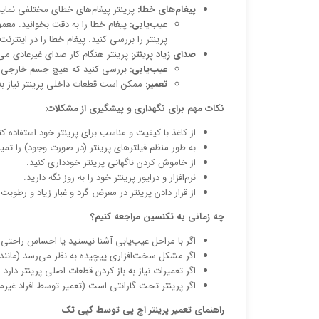
پیغام‌های خطا:
پرینتر پیغام‌های خطای مختلفی نما
عیب‌یابی:
پیغام خطا را به دقت بخوانید. معمو
پرینتر را بررسی کنید. پیغام خطا را در اینترن
صدای زیاد پرینتر:
پرینتر هنگام کار صدای غیرعادی می
عیب‌یابی:
بررسی کنید که هیچ جسم خارجی در 
تعمیر:
ممکن است قطعات داخلی پرینتر نیاز به
نکات مهم برای نگهداری و پیشگیری از مشکلات:
از کاغذ با کیفیت و مناسب برای پرینتر خود استفاده کن
به طور منظم فیلترهای پرینتر (در صورت وجود) را تمیز
از خاموش کردن ناگهانی پرینتر خودداری کنید.
نرم‌افزار و درایور پرینتر خود را به روز نگه دارید.
از قرار دادن پرینتر در معرض گرد و غبار زیاد و رطوبت
چه زمانی به تکنسین مراجعه کنیم؟
اگر با مراحل عیب‌یابی آشنا نیستید یا احساس راحتی 
اگر مشکل سخت‌افزاری پیچیده به نظر می‌رسد (مانند خ
اگر تعمیرات نیاز به باز کردن قطعات اصلی پرینتر دارد.
اگر پرینتر تحت گارانتی است (تعمیر توسط افراد غیرم
راهنمای تعمیر پرینتر اچ پی توسط کپی تک