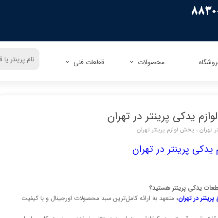
روشگاه
محصولات
قطعات فنی
ریسو
زیراکس
اپسون
زیراکس
کنون
اچ پی
اچ پی
پاناسونیک
زم یدکی پرینتر در تهران
کداک
شارپ
برادر
توشیبا
 تهران
،
پخش لوازم پرینتر تهران
میوا
فوجیتسو
توشیبا
لکسمارک
یدکی پرینتر در تهران
کونیکا مینولتا
دل
الیوتی
تالی جنیکوم
طعات یدکی پرینتر هستید؟
رینتر در تهران
،
متعهد به ارائه کامل‌ترین سبد محصولات اورجینال و با کیفیت