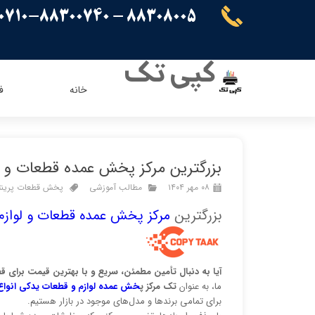
88308005 - 88300710-88300740
کپی تک
خانه
ف
ریسو
ای ویژن
کنون
اپسون
بزرگترین مرکز پخش عمده قطعات و لوا
برادر
پاناسونیک
۰۸ مهر ۱۴۰۴
مطالب آموزشی
پخش قطعات پرینتر
شارپ
سامسونگ
بزرگترین
مرکز پخش عمده قطعات و لوازم 
کیوسرا
توشیبا
ایویژن
آیا به دنبال تأمین مطمئن، سریع و با بهترین قیمت برای ق
ما، به عنوان
تک مرکز پ
خش عمده لوازم و قطعات یدکی انواع پ
برای تمامی برندها و مدل‌های موجود در بازار هستیم.