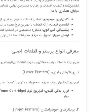
با حذف واسطه‌ها، تضمین می‌کنیم که سفارشات عمده شما با رق
تضمین‌کننده کیفیت خدمات و رضایت مشتریان نهایی شماس
مزایای همکاری با ما:
کامل‌ترین موجودی:
تمامی قطعات مصرفی و فنی، از کا
تضمین قیمت:
ارائه قطعات با بهترین نرخ عمده در بازا
پشتیبانی فنی قوی:
مشاوره تخصصی در انتخاب قطع
ارسال سریع:
تحویل به موقع سفارشات عمده در تهران
معرفی انواع پرینتر و قطعات اصلی
برای ارائه خدمات بهتر به مشتریان خود، شناخت پرکاربردترین
۱. پرینترهای لیزری (Laser Printers)
این پرینترها برای چاپ سریع، حجم بالا و متون با کیفیت عال
لوازم یدکی کلیدی:
کارتریج تونر (Toner Cartridge)، درام (Drum Unit)، فیوزینگ/هیتر (Fuser Unit)
رولر.
۲. پرینترهای جوهرافشان (Inkjet Printers)