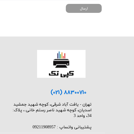
ارسال
(021) 88300710
​تهران - یافت آباد شرقی، کوچه شهید جمشید
اسدیان، کوچه شهید ناصر رستم خانی ، پلاک:
34، واحد 3
پشتیبانی واتساپ : 09211908957