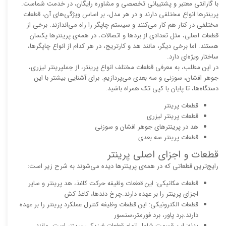
با گارانتی معتبر و پشتیبانی تخصصی و مشاوره رایگان، در خدمت شماست.
پرینترها انواع مختلفی دارند و در هر مدل، بر اساس ویژگی‌های آن، قطعات
مختلفی در کنار هم کار می‌کنند و سیستم چاپگر را راه می‌اندازند. برخی از
قطعات اصلی، مثل تعدادی از بردها و اتصالات، در همه‌ی پرینترها یکسان
هستند. اما برخی دیگر، مانند هد و کارتریج، در هر کدام از انواع چاپگرها،
ساختار ویژه‌ای دارد.
در این مطلب، به معرفی قطعات مختلف انواع پرینتر، از جملپرینتر لیزری،
جوهر افشان، سوزنی و سه بعدی می‌پردازیم. برای آشنایی بیشتر با این
دستگاه‌ها، تا پایان با کپی تک همراه باشید.
قطعات پرینتر
قطعات پرینتر لیزری
هد در پرینترهای جوهر افشان و سوزنی
قطعات پرینتر سه بعدی
قطعات و اجزای اصلی پرینتر
رایج‌ترین قطعاتی که در همه‌ی پرینترها دیده می‌شوند به شرح زیر است:
قطعات مکانیکی: این قطعات وظیفه حرکت کاغذ، هد پرینتر و سایر
اجزای پرینتر را بر عهده دارند.چرخ دندها، کاغذ کش
قطعات الکترونیکی: این قطعات وظیفه کنترل عملکرد پرینتر را بر عهده
دارند.برد پاور، برد فورمتر،سنسور
بدنه: این قسمت شامل تمام قطعات فیزیکی پرینتر است، مانند