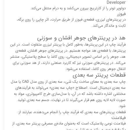
Developer
دولوپر تونر را از کارتریج بیرون می‌کشد و به درام منتقل می‌کند.
فیوزر
در پرینترهای لیزری، قطعه‌ی فیوزر از طریق حرارت، اثر چاپی را روی برگه،
ثابت و ماندگار می‌کند.
هد در پرینترهای جوهر افشان و سوزنی
فرآیند چاپ در این پرینترها، به‌طور کامل با پرینتر لیزری متفاوت است. در این
پرینترها، با قطعه‌ی هد مواجه هستیم. در پرینترهای جوهر افشان، قطعه‌ی
هد، جوهر را بر اساس تصویر دیجیتالی، روی کاغذ یا سطح پلاستیکی، منتشر
می‌کند. در پرینترهای سوزنی نیز که کاربرد صنعتی دارند، از هد سوزنی برای
انتقال جوهر روی کاغذ، استفاده می‌شود.
قطعات پرینتر سه بعدی
چاپ سه بعدی به معنای ساخت یک شیء سه بعدی از روی مدل CAD یا مدل
سه بعدی دیجیتال است. اصطلاح «چاپ سه بعدی» می‌تواند به فرآیندهای
مختلفی اشاره داشته باشد که در آن، با مدل‌سازی طرح کامپیوتری، مواد به
صورت لایه لایه روی هم قرار می‌گیرند تا در نهایت، جسم سه بعدی تولید
شود.
قطعات پرینترهای سه بعدی که فرآیند چاپ را انجام می‌دهنده، عبارتند از:
فیلامنت
فیلامنت نوعی پلاستیک است که به‌عنوان ماده‌ی مصرفی پرینتر سه بعدی، از
یک قرقره عبور می‌کند و به نازل می‌رسد.