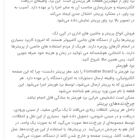
برد پاور از مهم‌ترین قطعات هر پرینتری است. این برد، وظیفه‌ی دریافت
الکتریسیته و جریان‌سازی مناسب آن به سایر اجزا را بر عهده دارد. آسیب به
برد پاور، در عملکرد پرینتر، اختلال جدی ایجاد می‌کند.
در تصویر بالا برد پاور پرینتر نمایش داده می‌شود.
فروش انواع پرینتر و ماشین های اداری در کپی تک
پرینترها یکی از دستگاه های جانبی کامپیوتر هستند که امروزه کاربرد بسیاری
در انجام کارهای روزمره دارند. هریک از مردم استفاده های خاصی از پرینترها
دارند، با انتخابی هوشمندانه می توانید در زمان و هزینه خود صرفه جویی
کنید، پس همین حالا شروع کنید:
برد فورمتر
برد فورمتر یا Formatter Board را باید مغز پرینتر دانست؛ چرا که این صفحه‌
الکترونیکی، وظیفه‌ ارسال دستورات به اجزای دستگاه را بر عهده دارد. هر
دستوری که به پرینتر ارسال می‌شود، توسط برد فورمتر اجرا می‌شود. این
قطعه با نام مین بورد پرینتر هم شناخته می‌شود.
ممکن است تشخیص خرابی برد فورمتر به سادگی قابل انجام نباشد.
چرخ‌دنده‌های پرینتر
داخل هر پرینتر، اتفاقات زیادی می‌افتد تا یک برگه‌ی سفید، از سینی ورودی،
دریافت و در سینی خروجی، تحویل داده شود. بسیاری از این نقل و انتقالات،
توسط مجموعه‌ای از چرخ‌دنده‌ها صورت می‌گیرد که به صورت یک واحد، در
کنار هم به چرخش درمی‌آیند. در پرینترها، با استفاده از این چرخ‌دنده‌ها، عمل
دریافت کاغذ، پرینت صفحه و خارج شدن کاغذ از دستگاه، صورت می‌گیرد.