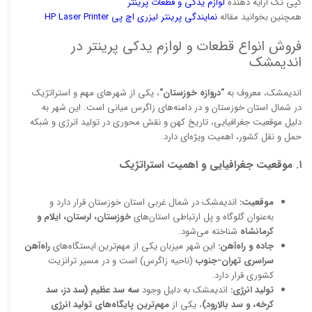
کپی تک ارایه دهنده
لوازم یدکی و قطعات پرینتر
همچنین بخوانید مقاله
نمایندگی پرینتر لیزری اچ پی HP Laser Printer
فروش انواع قطعات و لوازم یدکی پرینتر در
اندیمشک
اندیمشک، معروف به
"دروازه خوزستان"
، یکی از شهرهای مهم و استراتژیک
در شمال استان خوزستان و در دامنه‌های زاگرس میانی است. این شهر به
دلیل موقعیت جغرافیایی، تاریخ کهن و نقش محوری در تولید انرژی و شبکه
حمل و نقل کشور، اهمیت ویژه‌ای دارد.
۱. موقعیت جغرافیایی و اهمیت استراتژیک
موقعیت:
اندیمشک در شمال غربی استان خوزستان قرار دارد و
به‌عنوان گلوگاه و پل ارتباطی استان‌های
خوزستان، لرستان، ایلام و
کرمانشاه
شناخته می‌شود.
جاده و راه‌آهن:
این شهر میزبان یکی از مهم‌ترین ایستگاه‌های
راه‌آهن
سراسری تهران-جنوب
(ناحیه زاگرس) است و در مسیر ترانزیت
کشوری قرار دارد.
تولید انرژی:
اندیمشک به دلیل وجود
سه سد عظیم (سد دز، سد
کرخه، و سد بالارود)
، یکی از
مهم‌ترین پایگاه‌های تولید انرژی