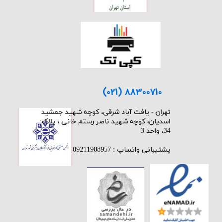
★
★
(021) 88300710
​تهران - یافت آباد شرقی، کوچه شهید جمشید
اسدیان، کوچه شهید ناصر رستم خانی ، پلاک:
34، واحد 3
پشتیبانی واتساپ : 09211908957