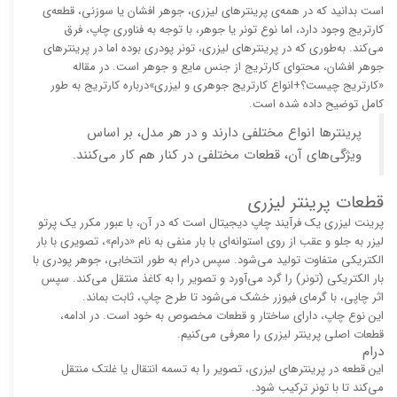
است بدانید که در همه‌ی پرینترهای لیزری، جوهر افشان یا سوزنی، قطعه‌ی
کارتریج وجود دارد، اما نوع تونر یا جوهر، با توجه به فناوری چاپ، فرق
می‌کند. به‌طوری که در پرینترهای لیزری، تونر پودری بوده اما در پرینترهای
جوهر افشان، محتوای کارتریج از جنس مایع و جوهر است. در مقاله
«کارتریج چیست؟+انواع کارتریج جوهری و لیزری»درباره کارتریج به طور
کامل توضیح داده شده است.
پرینترها انواع مختلفی دارند و در هر مدل، بر اساس
ویژگی‌های آن، قطعات مختلفی در کنار هم کار می‌کنند.
قطعات پرینتر لیزری
پرینت لیزری یک فرآیند چاپ دیجیتال است که در آن، با عبور مکرر یک پرتو
لیزر به جلو و عقب از روی استوانه‌ای با بار منفی به نام «درام»، تصویری با بار
الکتریکی متفاوت تولید می‌شود. سپس درام به طور انتخابی، جوهر پودری با
بار الکتریکی (تونر) را گرد می‌آورد و تصویر را به کاغذ منتقل می‌کند. سپس
اثر چاپی، با گرمای فیوزر خشک می‌شود تا طرح چاپ، ثابت بماند.
این نوع چاپ، دارای ساختار و قطعات مخصوص به خود است. در ادامه،
قطعات اصلی پرینتر لیزری را معرفی می‌کنیم.
درام
این قطعه در پرینترهای لیزری، تصویر را به تسمه انتقال یا غلتک منتقل
می‌کند تا با تونر ترکیب شود.