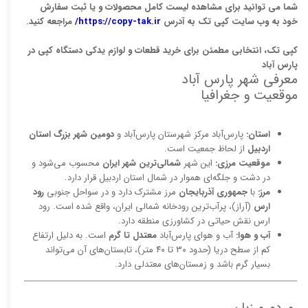
شما می توانید برای مشاهده لیست کامل محصولات و یا ثبت سفارش
خود به وب سایت کپی تک به آدرس
https://copy-tak.ir/
مراجعه کنید.
کپی تک، انتخابی مطمئن برای خرید قطعات و لوازم یدکی دستگاه کپی در
پارس آباد
معرفی شهر پارس آباد
موقعیت و جغرافیا
استان:
پارس‌آباد مرکز شهرستان پارس‌آباد و
دومین شهر بزرگ استان
اردبیل
از لحاظ جمعیت است.
موقعیت مرزی:
این شهر
شمالی‌ترین شهر ایران
محسوب می‌شود و
در دشت و جلگه‌ای هموار در شمال استان اردبیل قرار دارد.
مرز:
با
جمهوری آذربایجان
مرز مشترک دارد و در سواحل جنوبی
رود
ارس
(آراز)، پرآب‌ترین رودخانه شمالی ایران، واقع شده است. رود
ارس نقش حیاتی در کشاورزی منطقه دارد.
آب و هوا:
آب و هوای پارس‌آباد
معتدل تا گرم
است. به دلیل ارتفاع
کم از سطح دریا (حدود ۳۰ تا ۴۰ متر)، تابستان‌های آن می‌تواند
بسیار گرم باشد و زمستان‌های معتدلی دارد.