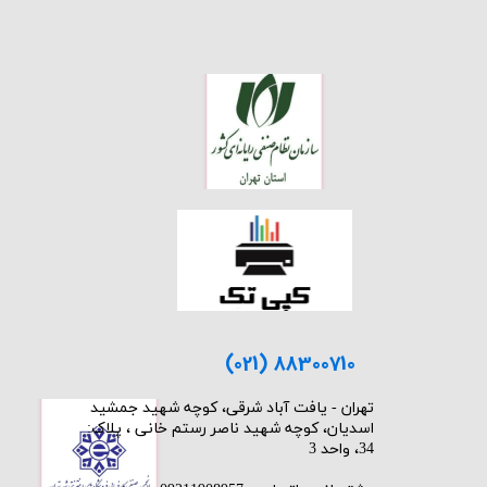
(021) 88300710
​تهران - یافت آباد شرقی، کوچه شهید جمشید
اسدیان، کوچه شهید ناصر رستم خانی ، پلاک:
34، واحد 3