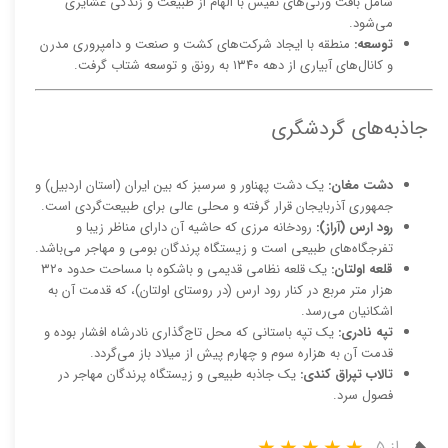
شامل بافت ورنی‌های نفیس با الهام از طبیعت و زندگی عشایری
می‌شود.
توسعه:
منطقه با ایجاد شرکت‌های کشت و صنعت و دامپروری مدرن
و کانال‌های آبیاری از دهه ۱۳۴۰ به رونق و توسعه شتاب گرفت.
جاذبه‌های گردشگری
دشت مغان:
یک دشت پهناور و سرسبز که بین ایران (استان اردبیل) و
جمهوری آذربایجان قرار گرفته و محلی عالی برای طبیعت‌گردی است.
رود ارس (آراز):
رودخانه مرزی که حاشیه آن دارای مناظر زیبا و
تفرجگاه‌های طبیعی است و زیستگاه پرندگان بومی و مهاجر می‌باشد.
قلعه اولتان:
یک قلعه نظامی قدیمی و باشکوه با مساحت حدود ۳۲۰
هزار متر مربع در کنار رود ارس (در روستای اولتان)، که قدمت آن به
اشکانیان می‌رسد.
تپه نادری:
یک تپه باستانی که محل تاج‌گذاری نادرشاه افشار بوده و
قدمت آن به هزاره سوم و چهارم پیش از میلاد باز می‌گردد.
تالاب تپراق کندی:
یک جاذبه طبیعی و زیستگاه پرندگان مهاجر در
فصول سرد.
از ۵