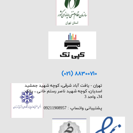
(021) 88300710
​تهران - یافت آباد شرقی، کوچه شهید جمشید
اسدیان، کوچه شهید ناصر رستم خانی ، پلاک:
34، واحد 3
پشتیبانی واتساپ : 09211908957