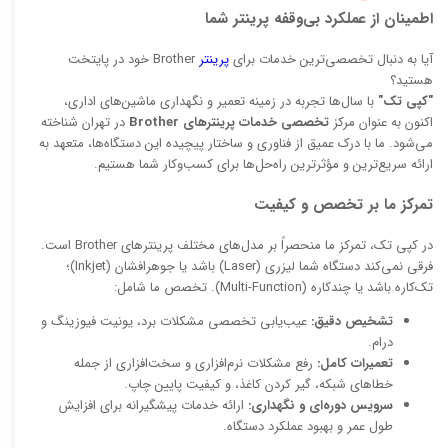
اطمینان از عملکرد بی‌وقفه پرینتر شما
آیا به دنبال تخصصی‌ترین خدمات برای
پرینتر
Brother خود در پایتخت
هستید؟
"کپی تک"
با سال‌ها تجربه در زمینه تعمیر و نگهداری ماشین‌های اداری،
اکنون به عنوان مرکز
تخصصی خدمات پرینترهای Brother
در تهران شناخته
می‌شود. ما با درک عمیق از فناوری و ساختار پیچیده این دستگاه‌ها، متعهد به
ارائه سریع‌ترین و مؤثرترین راه‌حل‌ها برای کسب‌وکار شما هستیم.
تمرکز ما بر تخصص و کیفیت
در کپی تک، تمرکز ما منحصراً بر مدل‌های مختلف پرینترهای Brother است.
فرقی نمی‌کند دستگاه شما لیزری (Laser) باشد یا جوهرافشان (Inkjet)؛
تک‌کاره باشد یا چندکاره (Multi-Function). تخصص ما شامل:
تشخیص دقیق:
عیب‌یابی تخصصی مشکلات برد، یونیت فیوزینگ و
درام.
تعمیرات کامل:
رفع مشکلات نرم‌افزاری و سخت‌افزاری از جمله
خطاهای شبکه، گیر کردن کاغذ، و کیفیت پایین چاپ.
سرویس دوره‌ای و نگهداری:
ارائه خدمات پیشگیرانه برای افزایش
طول عمر و بهبود عملکرد دستگاه.