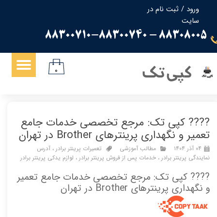
ورود
/
ثبت نام در
سایت
حساب کاربری من
88308005 - 88300710-88300740
تغییر گذر واژه
سفارشات
کپی تک
۰
خروج از حساب کاربری
???? کپی تک: مرجع تخصصی خدمات جامع
تعمیر و نگهداری پرینترهای Brother در تهران
۰۴ آذر ۱۴۰۴
مطالب آموزشی
تعمیرات پرینتر برادر
،
آدرس
نمایندگی پرینتر برادر
،
خدمات پس از فروش پرینتر برادر
،
لوازم یدکی پرینتر برادر
???? کپی تک: مرجع تخصصی خدمات جامع تعمیر
و نگهداری پرینترهای Brother در تهران