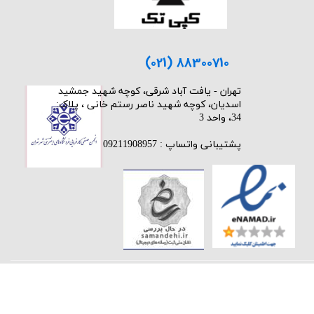
(021) 88300710
​تهران - یافت آباد شرقی، کوچه شهید جمشید
اسدیان، کوچه شهید ناصر رستم خانی ، پلاک:
34، واحد 3
پشتیبانی واتساپ : 09211908957