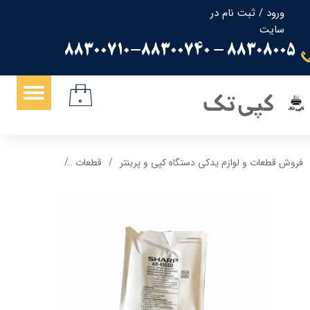
ورود
/
ثبت نام در
سایت
حساب کاربری من
88308005 - 88300710-88300740
تغییر گذر واژه
سفارشات
کپی تک
۰
خروج از حساب کاربری
فروش قطعات و لوازم یدکی دستگاه کپی و پرینتر
قطعات
دولوپر فابریک شارپ D