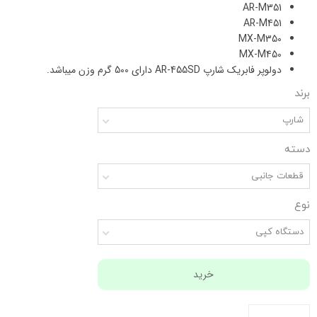
AR-M351
AR-M451
MX-M350
MX-M450
دولوپر فابریک شارپ AR-455SD دارای 500 گرم وزن میباشد.
برند
شارپ
دسته
قطعات جانبی
نوع
دستگاه کپی
خرید