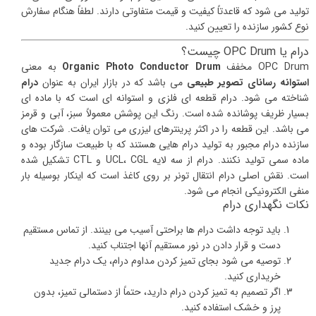
تولید می شود که قاعدتاً کیفیت و قیمت متفاوتی دارند. لطفاً هنگام سفارش
نوع کشور سازنده را تعیین کنید.
درام یا OPC Drum چیست؟
OPC Drum مخفف
Organic Photo Conductor Drum
به معنی
استوانه رسانای تصویر طبیعی
می باشد که در بازار ایران به عنوان
درام
شناخته می شود. درام قطعه ای فلزی و استوانه ای است که با ماده ای
بسیار ظریف پوشانده شده است. رنگ این پوشش معمولاً سبز، آبی و قرمز
می باشد. این قطعه را در اکثر پرینترهای لیزری می توان یافت. شرکت های
سازنده درام مجبور به تولید درام هایی هستند که با طبیعت سازگار بوده و
ماده سمی تولید نکنند. درام از سه لایه UCL، CGL و CTL تشکیل شده
است. نقش اصلی درام انتقال تونر بر روی کاغذ است که اینکار بوسیله بار
منفی الکترونیکی انجام می شود.
نکات نگهداری درام
باید توجه داشت درام ها براحتی آسیب می بینند. از تماس مستقیم
دست و قرار دادن در نور مستقیم آنها اجتناب کنید.
توصیه می شود بجای تمیز کردن مداوم درام، یک درام جدید
خریداری کنید.
اگر تصمیم به تمیز کردن درام دارید، حتماً از دستمالی تمیز، بدون
پرز و خشک استفاده کنید.