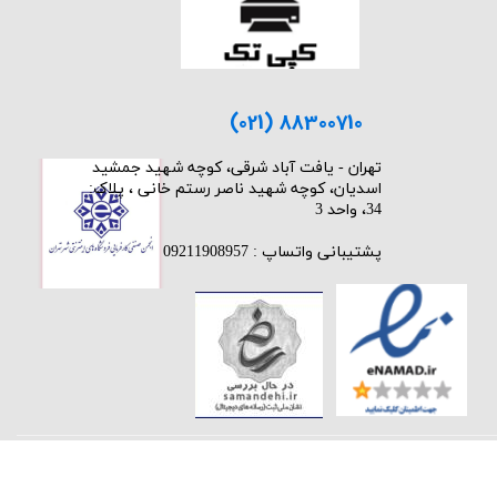
(021) 88300710
​تهران - یافت آباد شرقی، کوچه شهید جمشید
اسدیان، کوچه شهید ناصر رستم خانی ، پلاک:
34، واحد 3
پشتیبانی واتساپ : 09211908957