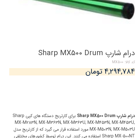
درام شارپ Sharp MX500 Drum
کد کالا: MX500
۴,۲۹۴,۷۸۴ تومان
درام شارپ Sharp MX500 Drum
برای کارتریج دستگاه های کپی Sharp
MX-M283N, MX-M363N, MX-M363U, MX-M453N, MX-M453U,
MX-M503N, MX-M503U مورد استفاده قرار می گیرد که از کارتریج مدل
Sharp MX-500NT استفاده می کنند. این درام توسط کشورهای مختلفی