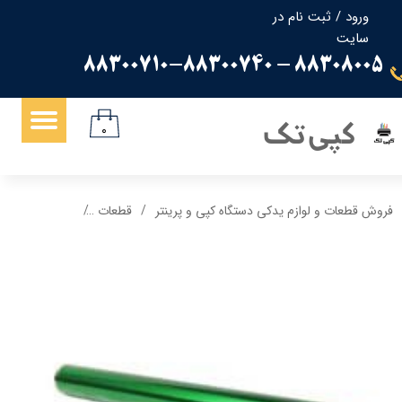
ورود
/
ثبت نام در
سایت
حساب کاربری من
88308005 - 88300710-88300740
تغییر گذر واژه
سفارشات
کپی تک
۰
خروج از حساب کاربری
فروش قطعات و لوازم یدکی دستگاه کپی و پرینتر
قطعات
درام شارپ Sharp MX500 Drum