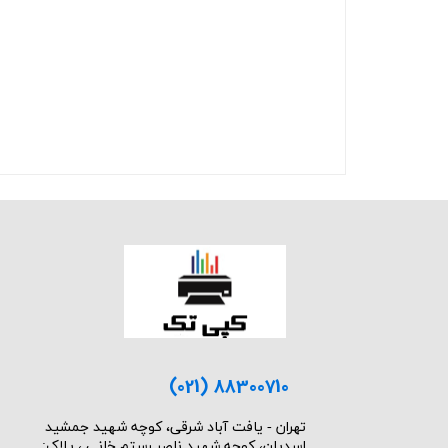
(021) 88300710
​تهران - یافت آباد شرقی، کوچه شهید جمشید
اسدیان، کوچه شهید ناصر رستم خانی ، پلاک: