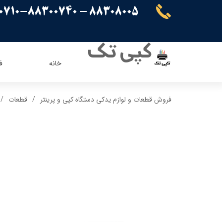
88308005 - 88300710-88300740
کپی تک
خانه
ف
ریسو
ای ویژن
فروش قطعات و لوازم یدکی دستگاه کپی و پرینتر
قطعات
کنون
اپسون
برادر
پاناسونیک
شارپ
سامسونگ
کیوسرا
توشیبا
ایویژن