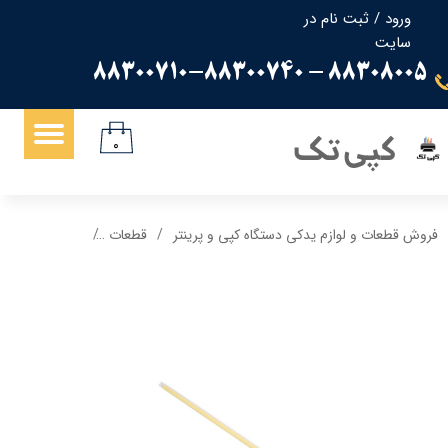
ورود
/
ثبت نام در
سایت
حساب کاربری من
88308005 - 88300710-88300740
تغییر گذر واژه
سفارشات
کپی تک
۰
خروج از حساب کاربری
فروش قطعات و لوازم یدکی دستگاه کپی و پرینتر
قطعات
سیل بلید کپی شارپ - 450