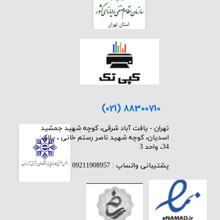
(021) 88300710
​تهران - یافت آباد شرقی، کوچه شهید جمشید
اسدیان، کوچه شهید ناصر رستم خانی ، پلاک:
34، واحد 3
پشتیبانی واتساپ : 09211908957