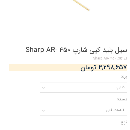
سیل بلید کپی شارپ Sharp AR- 450
کد کالا: Sharp AR- 450
۴,۲۹۸,۶۵۷ تومان
برند
شارپ
دسته
قطعات فنی
نوع