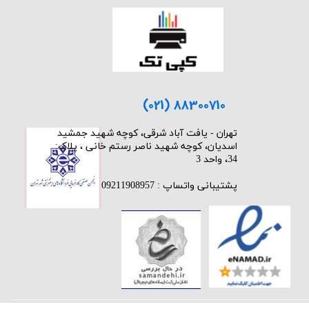
(021) 88300710
​تهران - یافت آباد شرقی، کوچه شهید جمشید
اسدیان، کوچه شهید ناصر رستم خانی ، پلاک:
34، واحد 3
پشتیبانی واتساپ : 09211908957