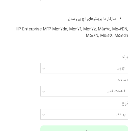
سازگار با پرینترهای اچ پی مدل :
HP Enterprise MFP M527dn, M527f, M527z, M527c, M506DN,
M506N, M506X, M501dn
برند
اچ پی
دسته
قطعات فنی
نوع
پرینتر