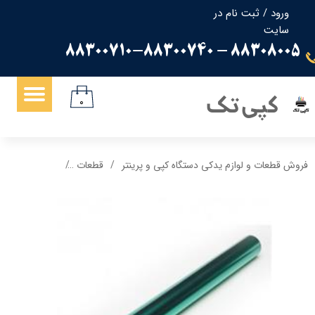
ورود
/
ثبت نام در
سایت
حساب کاربری من
88308005 - 88300710-88300740
تغییر گذر واژه
سفارشات
کپی تک
۰
خروج از حساب کاربری
فروش قطعات و لوازم یدکی دستگاه کپی و پرینتر
قطعات
درام اچ پی HP 87 Drum