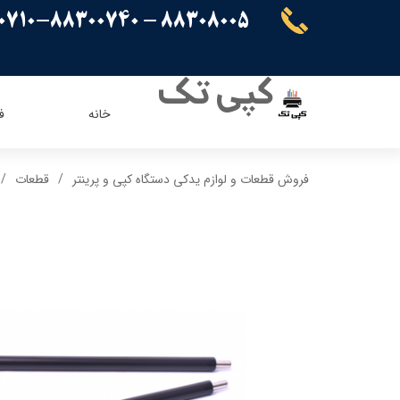
88308005 - 88300710-88300740
کپی تک
خانه
ف
ریسو
ای ویژن
فروش قطعات و لوازم یدکی دستگاه کپی و پرینتر
قطعات
کنون
اپسون
برادر
پاناسونیک
شارپ
سامسونگ
کیوسرا
توشیبا
ایویژن