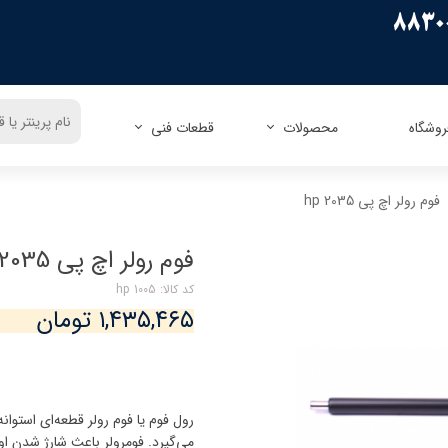
روشگاه
محصولات
قطعات فنی
ریسو
زیراکس
اپسون
زیراکس
فوم رولر اچ پی hp 2035
کنون
اچ پی
اچ پی
پاناسونیک
کداک
شارپ
برادر
توشیبا
فوم رولر اچ پی hp 2035
میوا
فوجیتسو
توشیبا
لکسمارک
کد کالا: hp 1005
کونیکا مینولتا
دل
۱,۴۳۵,۴۶۵ تومان
الیوتی
تالی جنیکوم
رول فوم یا فوم رولر قطعه‌ای استوانه
می‌گیرد. فومرولر باعث شارژ شدن ا