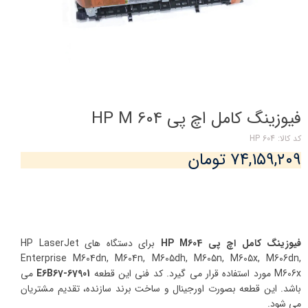
فیوزینگ کامل اچ پی HP M 604
کد کالا: HP 604
۷۴,۱۵۹,۲۰۹ تومان
فیوزینگ کامل اچ پی HP M604
برای دستگاه های HP LaserJet
Enterprise M604dn, M604n, M605dh, M605n, M605x, M606dn,
M606x
مورد استفاده قرار می گیرد. کد فنی این قطعه
E6B67-67901
می
باشد. این قطعه بصورت اورجینال و ساخت برند سازنده، تقدیم مشتریان
می شود.