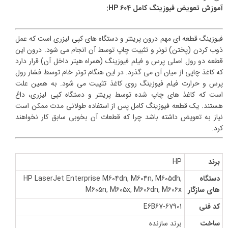
آموزش تعویض فیوزینگ کامل HP 604:
فیوزینگ قطعه ای مهم درون پرینتر و دستگاه های کپی لیزری است که عمل
ذوب کردن (پختن) تونر و تثبیت چاپ توسط آن انجام می شود. درون این
قطعه دو رول اصلی پرس و فیلم فیوزینگ (همراه هیتر داخل آن) قرار دارد
که کاغذ چاپی از میان آن می گذرد. در این هنگام تونر خام توسط فشار رول
پرس و حرارت فیلم فیوزینگ روی کاغذ تثپیت می شود. به همین علت
است که کاغذ های چاپ شده توسط پرینتر و دستگاه کپی لیزری، داغ
هستند. یک قطعه فیوزینگ کامل پس از استفاده طولانی مدت ممکن است
نیاز به تعویض داشته باشد چرا که قطعات آن بخوبی سابق کار نخواهند
کرد.
برند
HP
دستگاه
HP LaserJet Enterprise M604dn, M604n, M605dh,
های سازگار
M605n, M605x, M606dn, M606x
کد فنی
E6B67-67901
ساخت
برند سازنده