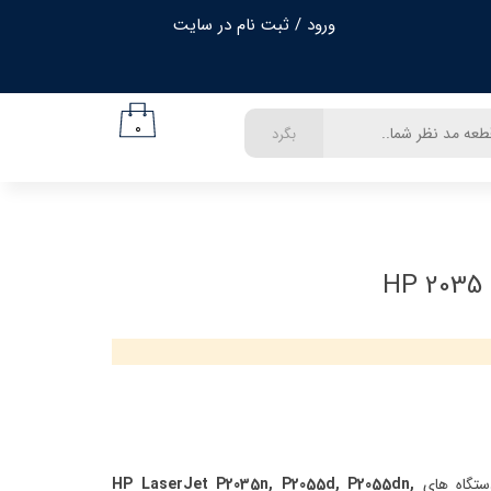
ورود
/
ثبت نام در سایت
حساب کاربری من
تغییر گذر واژه
۰
بگرد
سفارشات
خروج از حساب کاربری
H
HP LaserJet P2035n, P2055d, P2055dn,