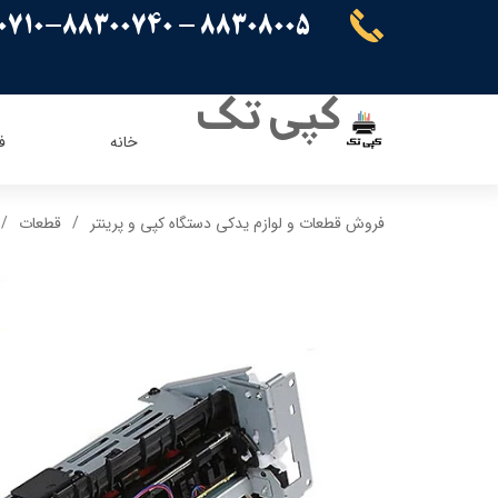
88308005 - 88300710-88300740
کپی تک
خانه
ف
ریسو
ای ویژن
فروش قطعات و لوازم یدکی دستگاه کپی و پرینتر
قطعات
کنون
اپسون
برادر
پاناسونیک
شارپ
سامسونگ
کیوسرا
توشیبا
ایویژن