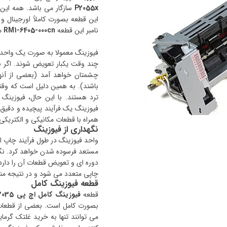
P2055x
سازگار می باشد. همه این ق
این قطعه بصورت کاملاً اورجینال 
نامبر این قطعه
RM1-6405-000cn
م
فیوزینگ معمولا به صورت یک واحد 
چند وقت یکبار تعویض شوند. اگر ب
چشمتان خواهد آمد (بعضی از آنه
فیوزینگ یک فرآیند پیچیده و دقیق
همراه با قطعات مکانیکی و الکتریکی دیگر
نگهداری از فیوزینگ
واحد فیوزینگ در طول فرآیند چاپ از گ
مستعد فرسوده شدن خواهد کرد. نگه د
دوره ای و تعویض قطعات آن را دارد
چاپی متعدد می ‎شود و در نتیجه منجر به اتلاف انرژی و ملزومات چاپ خواهد شد.
قطعه فیوزینگ کامل
قطعه
فیوزینگ کامل اچ پی 2035
بصورت کامل است. بعضی از قطعات ف
می توانند تنها به خرید غلتک گرما