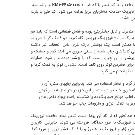
طعه را با کد نامبر یا کد فنی
RM1-6405-000cn
می شناسند.
و فابریک خدمت مشتریان عزیز عرضه می شود. کد فنی یا پارت
ی باشد.
متحرک و قابل جایگزینی بوده و شامل قطعاتی است که باید هر
ه یک مونتاژ
فیوزینگ پرینتر
نگاه کنید، دو غلتک گرمایشی به
ا ممکن است یک پوشش نازک فلزی قابل انعطاف نیز داشته
باشند). به همین دلیل است که وقتی کاغذهای چاپ شده از سینی بیرون می‎ آیند گرم و خشک و
ترد هستند. با این حال، فیوزینگ بیشتر از آن چیزی است که با چشم دیده می ‎شود. عملیات
 برای فشردن تونر روی کاغذ است. فشردن تونر به کمک گرما و
 انجام می ‎گیرد.
رما و فشار استفاده می کند. بنابراین چاپ‏های مکرر، آن را
اری خوب و شایسته از این جزء پرینتر نیاز به تمیز کردن
.اغلب مواقع فیوزینگ بد یا شکسته باعث ایجاد نقص های
همانطور که از نام آن پیدا است، شامل تمام قطعات فیوزینگ
یوزینگ به طور جداگانه فروخته می شوند. بنابراین، کاربران
یشی (فیلم فیوزینگ با هیتر) و یا غلتک فشار (رول پرس) اکتفا