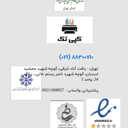
(021) 88300710
​تهران - یافت آباد شرقی، کوچه شهید جمشید
اسدیان، کوچه شهید ناصر رستم خانی ، پلاک:
34، واحد 3
پشتیبانی واتساپ : 09211908957