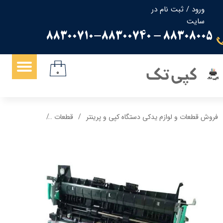
ورود
/
ثبت نام در
سایت
حساب کاربری من
88308005 - 88300710-88300740
تغییر گذر واژه
سفارشات
کپی تک
۰
خروج از حساب کاربری
فروش قطعات و لوازم یدکی دستگاه کپی و پرینتر
قطعات
فیوزینگ پرینتر اچ 