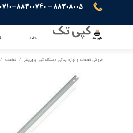
88308005 - 88300710-88300740
کپی تک
خانه
ف
ریسو
ای ویژن
فروش قطعات و لوازم یدکی دستگاه کپی و پرینتر
قطعات
کنون
اپسون
برادر
پاناسونیک
شارپ
سامسونگ
کیوسرا
توشیبا
ایویژن