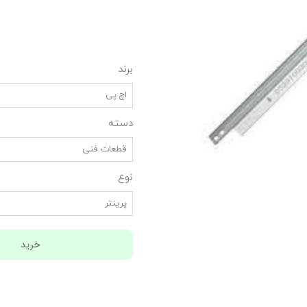
برند
اچ پی
دسته
قطعات فنی
نوع
پرینتر
خرید