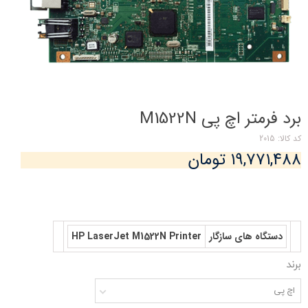
برد فرمتر اچ پی M1522N
کد کالا: 2015
۱۹,۷۷۱,۴۸۸ تومان
دستگاه های سازگار
HP LaserJet M1522N Printer
برند
اچ پی