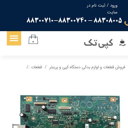
ورود
/
ثبت نام در
سایت
حساب کاربری من
88308005 - 88300710-88300740
تغییر گذر واژه
سفارشات
کپی تک
۰
خروج از حساب کاربری
فروش قطعات و لوازم یدکی دستگاه کپی و پرینتر
قطعات
برد فرمتر اچ پی 1522N