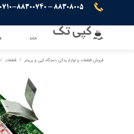
88308005 - 88300710-88300740
کپی تک
خانه
ف
ریسو
ای ویژن
فروش قطعات و لوازم یدکی دستگاه کپی و پرینتر
قطعات
کنون
اپسون
برادر
پاناسونیک
شارپ
سامسونگ
کیوسرا
توشیبا
ایویژن