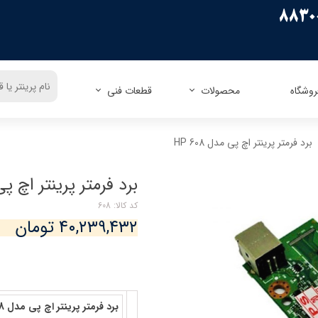
روشگاه
محصولات
قطعات فنی
ریسو
زیراکس
اپسون
زیراکس
برد فرمتر پرینتر اچ پی مدل HP 608
کنون
اچ پی
اچ پی
پاناسونیک
کداک
شارپ
برادر
توشیبا
برد فرمتر پرینتر اچ پی مد
میوا
فوجیتسو
توشیبا
لکسمارک
کد کالا: 608
کونیکا مینولتا
دل
۴۰,۲۳۹,۴۳۲ تومان
الیوتی
تالی جنیکوم
برد فرمتر پرینتر اچ پی مدل HP 608