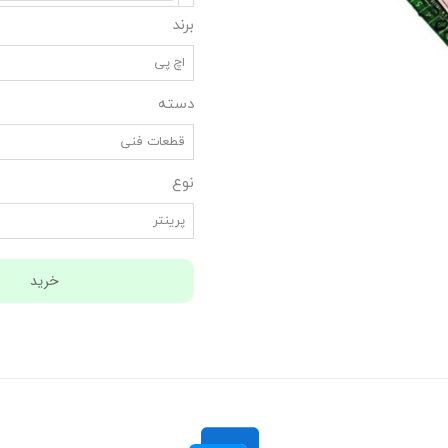
برند
اچ پی
دسته
قطعات فنی
نوع
پرینتر
خرید