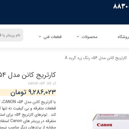
روشگاه
محصولات
قطعات فنی
ریسو
زیراکس
اپسون
زیراکس
کارتریج کانن مدل 054 رنگ زرد گرید A
کنون
اچ پی
اچ پی
پاناسونیک
کداک
شارپ
برادر
توشیبا
کارتریج کانن مدل 054 رنگ زرد گرید A
میوا
فوجیتسو
توشیبا
لکسمارک
کد کالا: canon 054
کونیکا مینولتا
دل
۹,۲۸۶,۰۲۳ تومان
الیوتی
تالی جنیکوم
با 
قطعات متفرقه و بی کیفیت نه تنها 
کند . تونرهای
متفرقه در
مشابه از برندهای دیگر مناسب نیستن