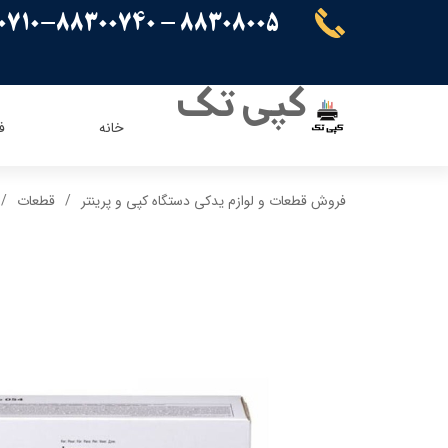
88308005 - 88300710-88300740
کپی تک
خانه
ف
ریسو
ای ویژن
فروش قطعات و لوازم یدکی دستگاه کپی و پرینتر
قطعات
کنون
اپسون
برادر
پاناسونیک
شارپ
سامسونگ
کیوسرا
توشیبا
ایویژن