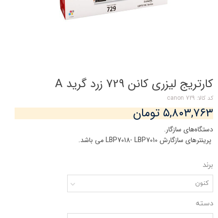
کارتریج لیزری کانن 729 زرد گرید A
کد کالا: canon 729
۵,۸۰۳,۷۶۳ تومان
دستگاه‌های سازگار.
پرینترهای سازگارش LBP7018- LBP7010 می باشد.
برند
کنون
دسته