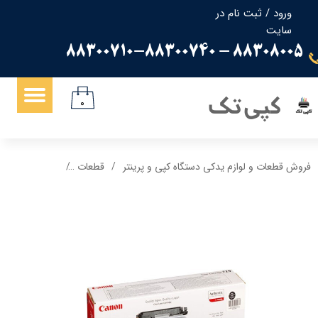
ورود
/
ثبت نام در
سایت
حساب کاربری من
88308005 - 88300710-88300740
تغییر گذر واژه
سفارشات
کپی تک
۰
خروج از حساب کاربری
فروش قطعات و لوازم یدکی دستگاه کپی و پرینتر
قطعات
کارتریج لیزری کانن 729 زرد