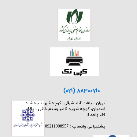
(021) 88300710
​تهران - یافت آباد شرقی، کوچه شهید جمشید
اسدیان، کوچه شهید ناصر رستم خانی ، پلاک:
34، واحد 3
پشتیبانی واتساپ : 09211908957