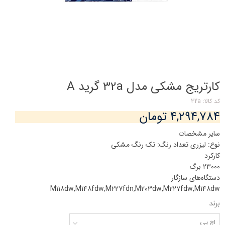
کارتریج مشکی مدل 32a گرید A
کد کالا: 32a
۴,۲۹۴,۷۸۴ تومان
سایر مشخصات
نوع: لیزری تعداد رنگ: تک رنگ مشکی
کارکرد
۲۳۰۰۰ برگ
دستگاه‌های سازگار
M۱۱۸dw,M۱۴۸fdw,M۲۲۷fdn,M۲۰۳dw,M۲۲۷fdw,M۱۴۸dw
برند
اچ پی