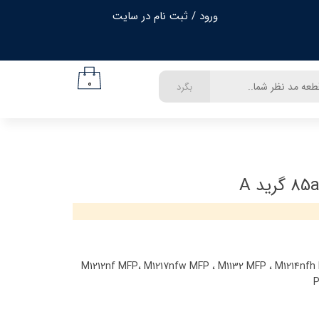
ورود
/
ثبت نام در سایت
حساب کاربری من
تغییر گذر واژه
۰
بگرد
سفارشات
خروج از حساب کاربری
 : M1212nf MFP، M1217nfw MFP ، M1132 MFP ، M1214nfh MFP ، P1106 ،
P