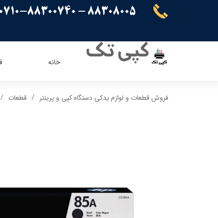
88308005 - 88300710-88300740
کپی تک
خانه
ف
ریسو
ای ویژن
فروش قطعات و لوازم یدکی دستگاه کپی و پرینتر
قطعات
کنون
اپسون
برادر
پاناسونیک
شارپ
سامسونگ
کیوسرا
توشیبا
ایویژن