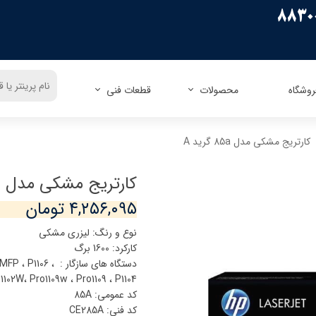
روشگاه
محصولات
قطعات فنی
ریسو
زیراکس
اپسون
زیراکس
کارتریج مشکی مدل 85a گرید A
کنون
اچ پی
اچ پی
پاناسونیک
کداک
شارپ
برادر
توشیبا
کارتریج مشکی مدل 85a گرید A
میوا
فوجیتسو
توشیبا
لکسمارک
۴,۲۵۶,۰۹۵ تومان
کونیکا مینولتا
دل
نوع و رنگ: لیزری مشکی
الیوتی
تالی جنیکوم
کارکرد: 1600 برگ
دستگاه های سازگار
1102W، Pro1109w ، Pro1109 ، P1104
کد عمومی: 85A
کد فنی: CE285A