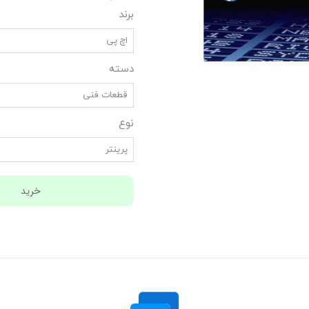
برند
اچ پی
دسته
قطعات فنی
نوع
پرینتر
خرید