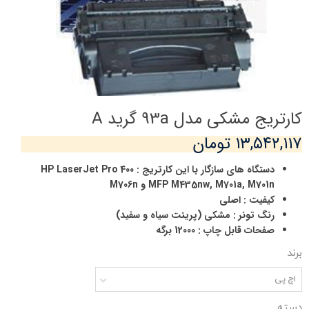
کارتریج مشکی مدل 93a گرید A
۱۳,۵۴۲,۱۱۷ تومان
دستگاه های سازگار با این کارتریج : HP LaserJet Pro 400
MFP M435nw, M701a, M701n و M706n
کیفیت : اصلی
رنگ تونر : مشکی (پرینت سیاه و سفید)
صفحات قابل چاپ : 12000 برگه
برند
اچ پی
دسته