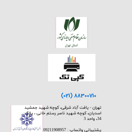
(021) 88300710
​تهران - یافت آباد شرقی، کوچه شهید جمشید
اسدیان، کوچه شهید ناصر رستم خانی ، پلاک:
34، واحد 3
پشتیبانی واتساپ : 09211908957