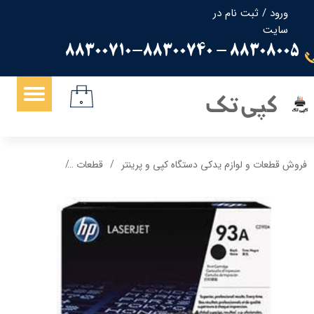
ورود
/
ثبت نام در
سایت
حساب کاربری من
88308005 - 88300710-88300740
تغییر گذر واژه
سفارشات
کپی تک
۰
خروج از حساب کاربری
فروش قطعات و لوازم یدکی دستگاه کپی و پرینتر
قطعات
کارتریج مشکی مدل 93a 