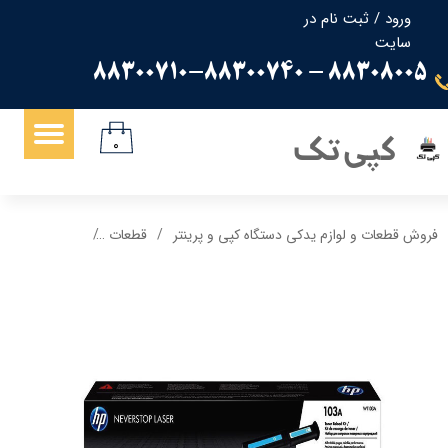
ورود
/
ثبت نام در
سایت
حساب کاربری من
88308005 - 88300710-88300740
تغییر گذر واژه
سفارشات
کپی تک
۰
خروج از حساب کاربری
فروش قطعات و لوازم یدکی دستگاه کپی و پرینتر
قطعات
کارتریج مشکی مدل 103a