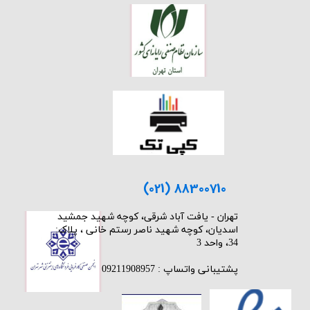
(021) 88300710
​تهران - یافت آباد شرقی، کوچه شهید جمشید
اسدیان، کوچه شهید ناصر رستم خانی ، پلاک:
34، واحد 3
پشتیبانی واتساپ : 09211908957