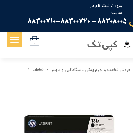
ورود
/
ثبت نام در
سایت
حساب کاربری من
88308005 - 88300710-88300740
تغییر گذر واژه
سفارشات
کپی تک
۰
خروج از حساب کاربری
فروش قطعات و لوازم یدکی دستگاه کپی و پرینتر
قطعات
پک 4 تایی کارتریج 131a اچ پی hp گریدA