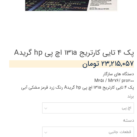
پک 4 تایی کارتریج 131a اچ پی hp گریدA
۲۳,۲۱۵,۰۵۷ تومان
دستگاه های سازگار
M251 / M276/ pro200
پک 4 تایی کارتریج 131a اچ پی hp گریدA رنگ زرد قرمز مشکی آبی
برند
اچ پی
دسته
قطعات جانبی