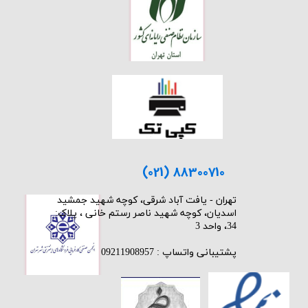
(021) 88300710
​تهران - یافت آباد شرقی، کوچه شهید جمشید
اسدیان، کوچه شهید ناصر رستم خانی ، پلاک:
34، واحد 3
پشتیبانی واتساپ : 09211908957