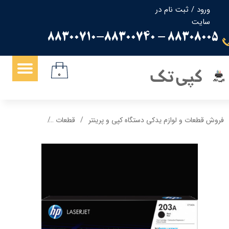
ورود
/
ثبت نام در
سایت
حساب کاربری من
88308005 - 88300710-88300740
تغییر گذر واژه
سفارشات
کپی تک
۰
خروج از حساب کاربری
فروش قطعات و لوازم یدکی دستگاه کپی و پرینتر
قطعات
کارتریج 203A اچ پی hp گرید A رنگ زرد