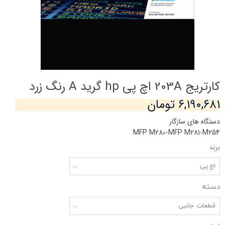
کارتریج 203A اچ پی hp گرید A رنگ زرد
۶,۱۹۰,۶۸۱ تومان
دستگاه های سازگار
MFP M280-MFP M281-M254
برند
اچ پی
دسته
قطعات جانبی