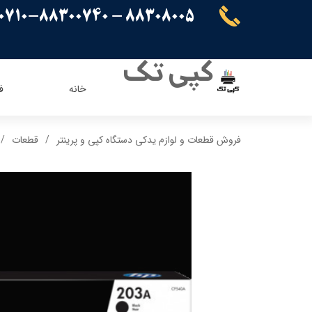
88308005 - 88300710-88300740
کپی تک
خانه
ف
ریسو
ای ویژن
فروش قطعات و لوازم یدکی دستگاه کپی و پرینتر
قطعات
کنون
اپسون
برادر
پاناسونیک
شارپ
سامسونگ
کیوسرا
توشیبا
ایویژن