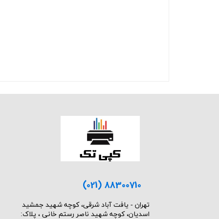
(021) 88300710
​تهران - یافت آباد شرقی، کوچه شهید جمشید
اسدیان، کوچه شهید ناصر رستم خانی ، پلاک: