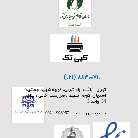
(021) 88300710
​تهران - یافت آباد شرقی، کوچه شهید جمشید
اسدیان، کوچه شهید ناصر رستم خانی ، پلاک:
34، واحد 3
پشتیبانی واتساپ : 09211908957