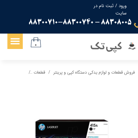
ورود
/
ثبت نام در
سایت
حساب کاربری من
88308005 - 88300710-88300740
تغییر گذر واژه
سفارشات
کپی تک
۰
خروج از حساب کاربری
فروش قطعات و لوازم یدکی دستگاه کپی و پرینتر
قطعات
کارتریج 415A اچ پی hp گرید A رنگ قرمز