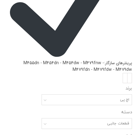
پرینترهای سازگار:M455dn - M454dn - M454dw - M479fnw -
M479fdn - M479fdw - M479dw
برند
اچ پی
دسته
قطعات جانبی