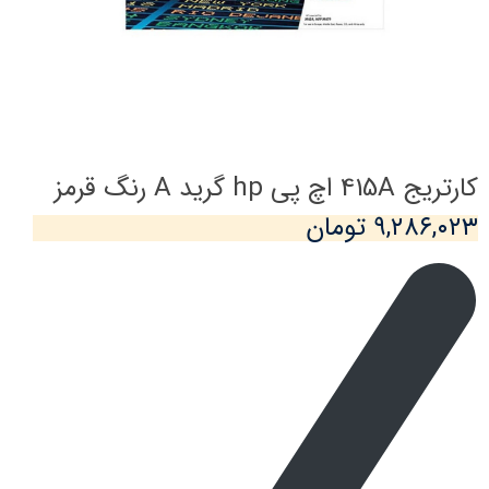
کارتریج 415A اچ پی hp گرید A رنگ قرمز
۹,۲۸۶,۰۲۳ تومان