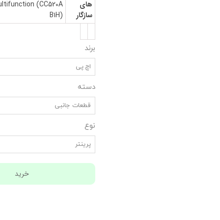
های
ltifunction (CC520A
سازگار
B1H)
برند
اچ پی
دسته
قطعات جانبی
نوع
پرینتر
خرید