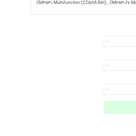
CM3530 Multifunction (CC519A B1H) , CM3530fs Mu