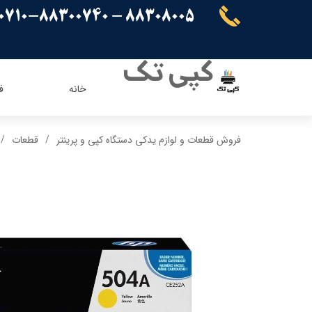
88308005 - 88300710-88300740
کپی تک
خانه
ف
ریسو
ای ویژن
فروش قطعات و لوازم یدکی دستگاه کپی و پرینتر
قطعات
کنون
اپسون
برادر
پاناسونیک
شارپ
سامسونگ
کیوسرا
توشیبا
ایویژن