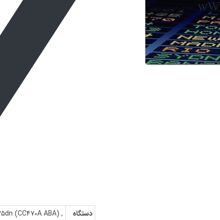
دستگاه
25dn (CC470A ABA) ,