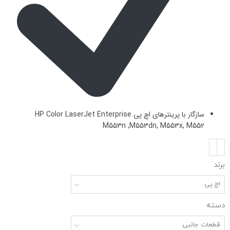
سازگار با پرینترهای اچ پی HP Color LaserJet Enterprise
M553n ,M553dn, M553x, M552
برند
اچ پی
دسته
قطعات جانبی