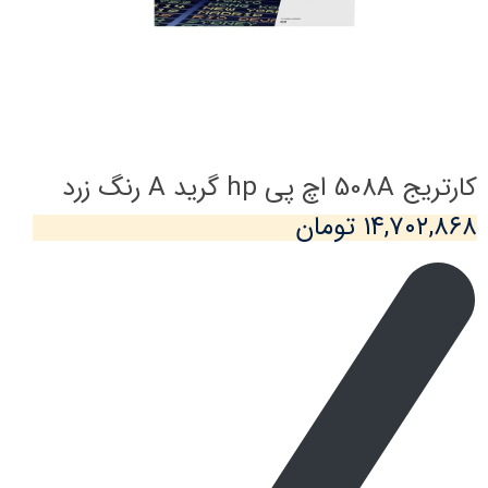
کارتریج 508A اچ پی hp گرید A رنگ زرد
۱۴,۷۰۲,۸۶۸ تومان