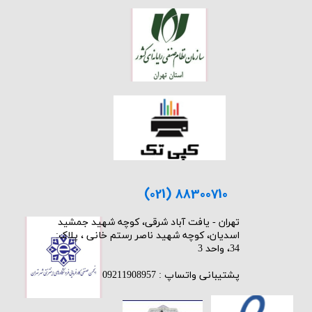
(021) 88300710
​تهران - یافت آباد شرقی، کوچه شهید جمشید
اسدیان، کوچه شهید ناصر رستم خانی ، پلاک:
34، واحد 3
پشتیبانی واتساپ : 09211908957