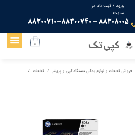
ورود
/
ثبت نام در
سایت
حساب کاربری من
88308005 - 88300710-88300740
تغییر گذر واژه
سفارشات
کپی تک
۰
خروج از حساب کاربری
فروش قطعات و لوازم یدکی دستگاه کپی و پرینتر
قطعات
کارتریج 508A اچ پی hp گرید A رنگ زرد