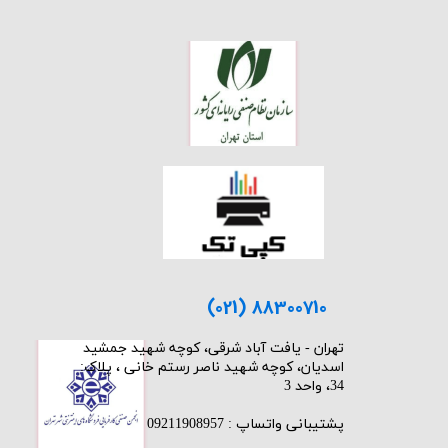
(021) 88300710
​تهران - یافت آباد شرقی، کوچه شهید جمشید
اسدیان، کوچه شهید ناصر رستم خانی ، پلاک:
34، واحد 3
پشتیبانی واتساپ : 09211908957