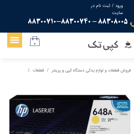
ورود
/
ثبت نام در
سایت
حساب کاربری من
88308005 - 88300710-88300740
تغییر گذر واژه
سفارشات
کپی تک
۰
خروج از حساب کاربری
فروش قطعات و لوازم یدکی دستگاه کپی و پرینتر
قطعات
کارتریج 648A اچ پی hp گرید A رنگ زرد