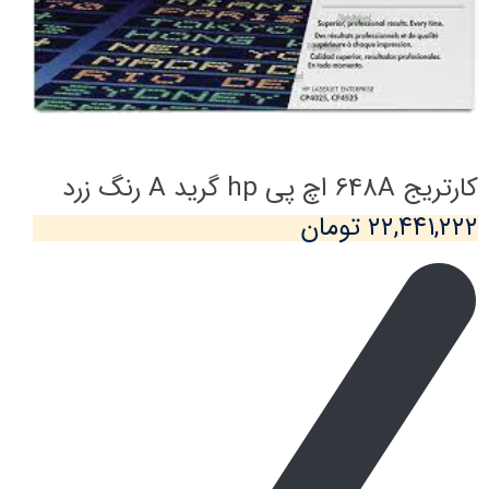
کارتریج 648A اچ پی hp گرید A رنگ زرد
۲۲,۴۴۱,۲۲۲ تومان