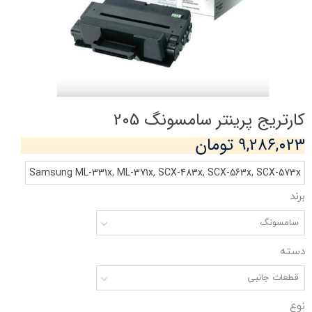
کارتریج پرینتر سامسونگ 205
۹,۲۸۶,۰۲۳ تومان
Samsung ML-331x, ML-371x, SCX-483x, SCX-563x, SCX-573x
برند
سامسونگ
دسته
قطعات جانبی
نوع