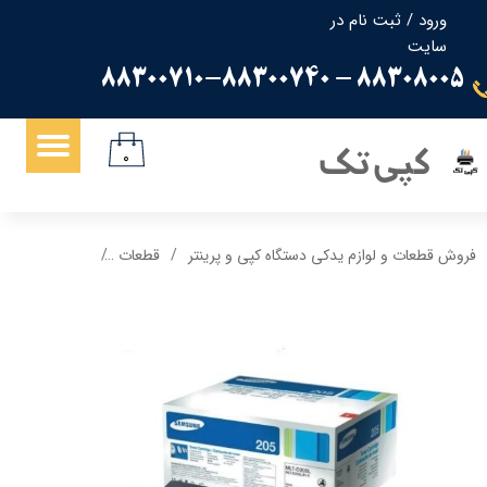
ورود
/
ثبت نام در
سایت
حساب کاربری من
88308005 - 88300710-88300740
تغییر گذر واژه
سفارشات
کپی تک
۰
خروج از حساب کاربری
فروش قطعات و لوازم یدکی دستگاه کپی و پرینتر
قطعات
کارتریج پرینتر س