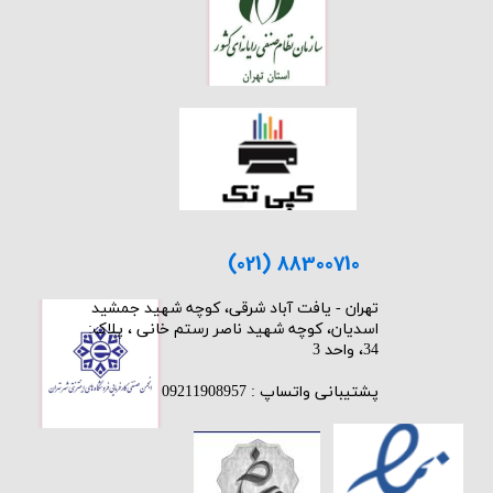
(021) 88300710
​تهران - یافت آباد شرقی، کوچه شهید جمشید
اسدیان، کوچه شهید ناصر رستم خانی ، پلاک:
34، واحد 3
پشتیبانی واتساپ : 09211908957