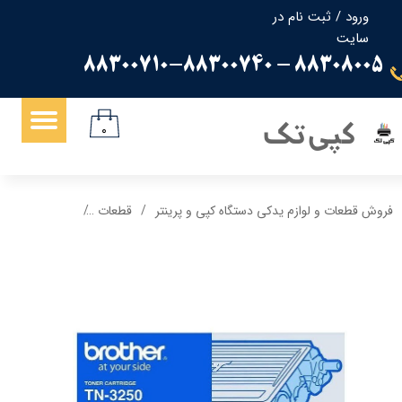
ورود
/
ثبت نام در
سایت
حساب کاربری من
88308005 - 88300710-88300740
تغییر گذر واژه
سفارشات
کپی تک
۰
خروج از حساب کاربری
فروش قطعات و لوازم یدکی دستگاه کپی و پرینتر
قطعات
کارتریج برادر brother مدل 3250 گرید a