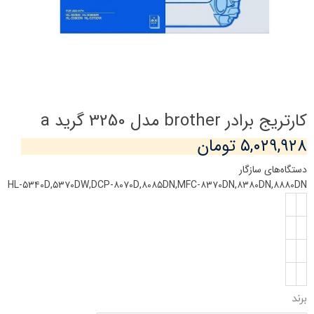
کارتریج برادر brother مدل 3250 گرید a
۵,۰۲۹,۹۲۸ تومان
دستگاه‌های سازگار
HL-۵۳۴۰D,۵۳۷۰DW,DCP-۸۰۷۰D,۸۰۸۵DN,MFC-۸۳۷۰DN,۸۳۸۰DN,۸۸۸۰DN
برند