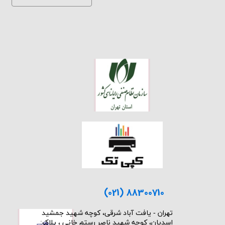
(021) 88300710
​تهران - یافت آباد شرقی، کوچه شهید جمشید
اسدیان، کوچه شهید ناصر رستم خانی ، پلاک: