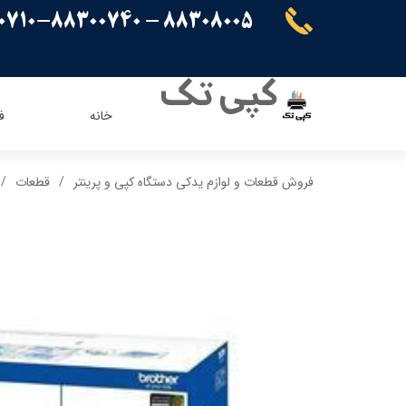
88308005 - 88300710-88300740
کپی تک
خانه
ف
ریسو
ای ویژن
فروش قطعات و لوازم یدکی دستگاه کپی و پرینتر
قطعات
کنون
اپسون
برادر
پاناسونیک
شارپ
سامسونگ
کیوسرا
توشیبا
ایویژن