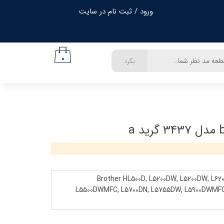
ورود
/
ثبت نام در سایت
حساب کاربری من
تغییر گذر واژه
۰
بگرد
سفارشات
خروج از حساب کاربری
Brother HL500D, L5200DW, L5200DW, L6
L5500DWMFC, L5700DN, L5755DW, L5900DWMFC