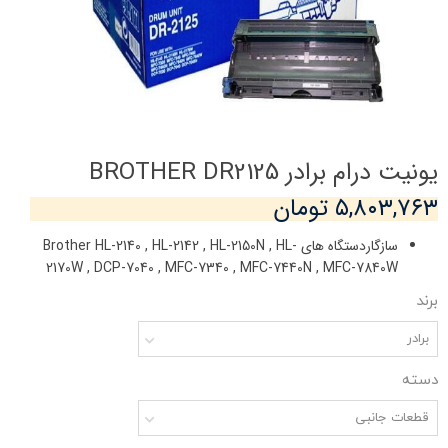
یونیت درام برادر BROTHER DR2125
۵,۸۰۳,۷۶۳ تومان
سازگاردستگاه های Brother HL-2140 , HL-2142 , HL-2150N , HL-
2170W , DCP-7040 , MFC-7340 , MFC-7440N , MFC-7840W
برند
برادر
دسته
قطعات جانبی