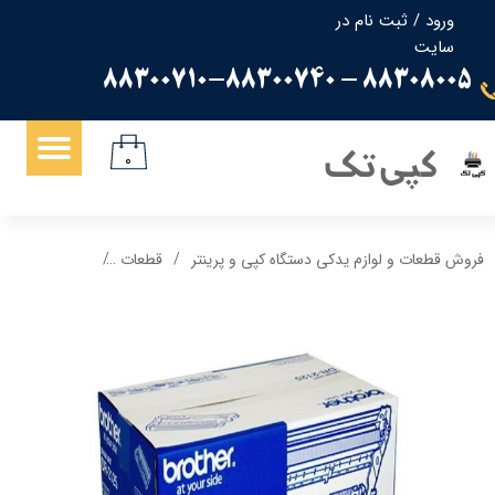
ورود
/
ثبت نام در
سایت
حساب کاربری من
88308005 - 88300710-88300740
تغییر گذر واژه
سفارشات
کپی تک
۰
خروج از حساب کاربری
فروش قطعات و لوازم یدکی دستگاه کپی و پرینتر
قطعات
یونیت درام برادر THER DR2125