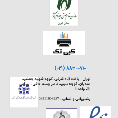
(021) 88300710
​تهران - یافت آباد شرقی، کوچه شهید جمشید
اسدیان، کوچه شهید ناصر رستم خانی ، پلاک:
34، واحد 3
پشتیبانی واتساپ : 09211908957