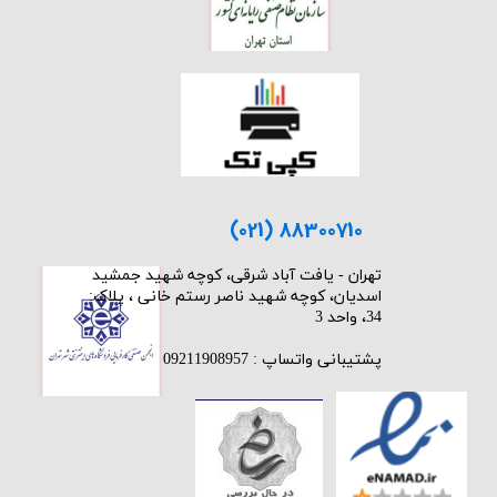
(021) 88300710
​تهران - یافت آباد شرقی، کوچه شهید جمشید
اسدیان، کوچه شهید ناصر رستم خانی ، پلاک:
34، واحد 3
پشتیبانی واتساپ : 09211908957