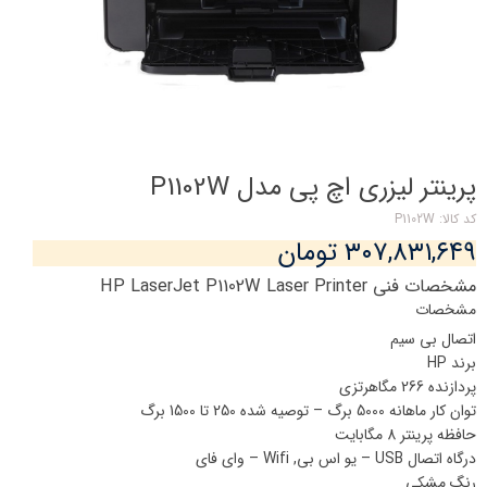
پرینتر لیزری اچ پی مدل P1102W
کد کالا: P1102W
۳۰۷,۸۳۱,۶۴۹ تومان
مشخصات فنی HP LaserJet P1102W Laser Printer
مشخصات
اتصال بی سیم
برند
HP
پردازنده
266 مگاهرتزی
توان کار ماهانه
5000 برگ – توصیه شده 250 تا 1500 برگ
حافظه پرینتر
8 مگابایت
درگاه اتصال
USB – یو اس بی, Wifi – وای فای
رنگ
مشکی