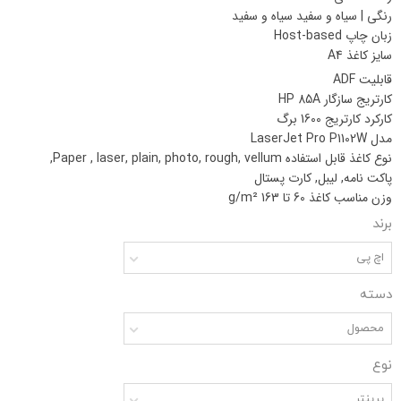
رنگی | سیاه و سفید
سیاه و سفید
زبان چاپ
Host-based
سایز کاغذ
A4
قابلیت ADF
کارتریج سازگار
HP 85A
کارکرد کارتریج
1600 برگ
مدل
LaserJet Pro P1102W
نوع کاغذ قابل استفاده
Paper , laser, plain, photo, rough, vellum,
پاکت نامه, لیبل, کارت پستال
وزن مناسب کاغذ
60 تا 163 g/m²
برند
اچ پی
دسته
محصول
نوع
پرینتر